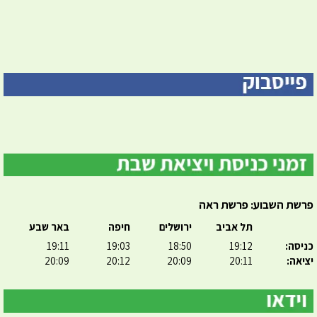
פרשת השבוע: פרשת ראה
תל אביב
ירושלים
חיפה
באר שבע
כניסה:
19:12
18:50
19:03
19:11
יציאה:
20:11
20:09
20:12
20:09