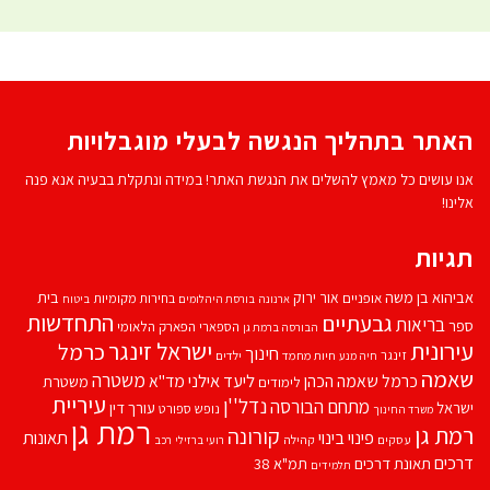
האתר בתהליך הנגשה לבעלי מוגבלויות
אנו עושים כל מאמץ להשלים את הנגשת האתר! במידה ונתקלת בבעיה אנא פנה
אלינו!
תגיות
אביהוא בן משה
בית
אור ירוק
אופניים
בחירות מקומיות
ארנונה
בורסת היהלומים
ביטוח
התחדשות
גבעתיים
בריאות
ספר
הספארי
הפארק הלאומי
הבורסה ברמת גן
עירונית
ישראל זינגר
כרמל
חינוך
זינגר
חיות מחמד
ילדים
חיה מנע
שאמה
משטרה
ליעד אילני
כרמל שאמה הכהן
מד''א
משטרת
לימודים
עיריית
נדל''ן
מתחם הבורסה
ישראל
עורך דין
נופש
ספורט
משרד החינוך
רמת גן
רמת גן
קורונה
פינוי בינוי
תאונות
עסקים
קהילה
רועי ברזילי
רכב
דרכים
תאונת דרכים
תמ"א 38
תלמידים