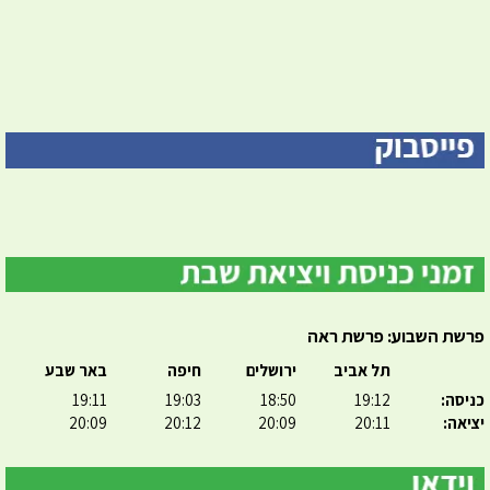
פרשת השבוע: פרשת ראה
תל אביב
ירושלים
חיפה
באר שבע
כניסה:
19:12
18:50
19:03
19:11
יציאה:
20:11
20:09
20:12
20:09