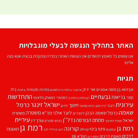
האתר בתהליך הנגשה לבעלי מוגבלויות
אנו עושים כל מאמץ להשלים את הנגשת האתר! במידה ונתקלת בבעיה אנא פנה
אלינו!
תגיות
אביהוא בן משה
בית
אור ירוק
אופניים
בחירות מקומיות
ארנונה
בורסת היהלומים
ביטוח
התחדשות
גבעתיים
בריאות
ספר
הספארי
הפארק הלאומי
הבורסה ברמת גן
עירונית
ישראל זינגר
כרמל
חינוך
זינגר
חיות מחמד
ילדים
חיה מנע
שאמה
משטרה
ליעד אילני
כרמל שאמה הכהן
מד''א
משטרת
לימודים
עיריית
נדל''ן
מתחם הבורסה
ישראל
עורך דין
נופש
ספורט
משרד החינוך
רמת גן
רמת גן
קורונה
פינוי בינוי
תאונות
עסקים
קהילה
רועי ברזילי
רכב
דרכים
תאונת דרכים
תמ"א 38
תלמידים