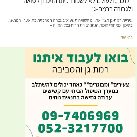
"לזכור, ולעולם לא לשכוח": יום הזיכרון לשואה
ולגבורה ברמת-גן
עיריית רמת-גן תציין את יום השואה תשע"ט בעצרת המרכזית בתיאטרון רמת-גן,
בסימן "מאחורי חומת הגטו: גבורת הרוח בצל המוות –
קרא עוד ←