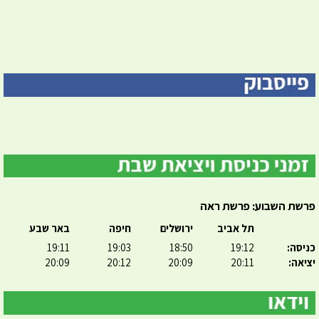
פרשת השבוע: פרשת ראה
תל אביב
ירושלים
חיפה
באר שבע
כניסה:
19:12
18:50
19:03
19:11
יציאה:
20:11
20:09
20:12
20:09