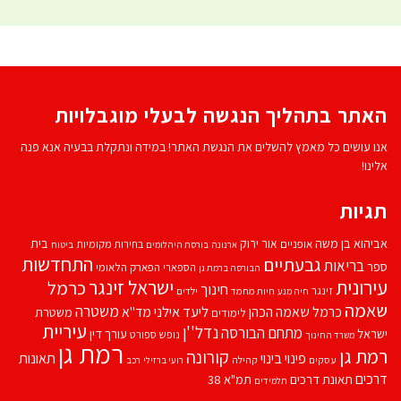
האתר בתהליך הנגשה לבעלי מוגבלויות
אנו עושים כל מאמץ להשלים את הנגשת האתר! במידה ונתקלת בבעיה אנא פנה
אלינו!
תגיות
אביהוא בן משה
בית
אור ירוק
אופניים
בחירות מקומיות
ארנונה
בורסת היהלומים
ביטוח
התחדשות
גבעתיים
בריאות
ספר
הספארי
הפארק הלאומי
הבורסה ברמת גן
עירונית
ישראל זינגר
כרמל
חינוך
זינגר
חיות מחמד
ילדים
חיה מנע
שאמה
משטרה
ליעד אילני
כרמל שאמה הכהן
מד''א
משטרת
לימודים
עיריית
נדל''ן
מתחם הבורסה
ישראל
עורך דין
נופש
ספורט
משרד החינוך
רמת גן
רמת גן
קורונה
פינוי בינוי
תאונות
עסקים
קהילה
רועי ברזילי
רכב
דרכים
תאונת דרכים
תמ"א 38
תלמידים