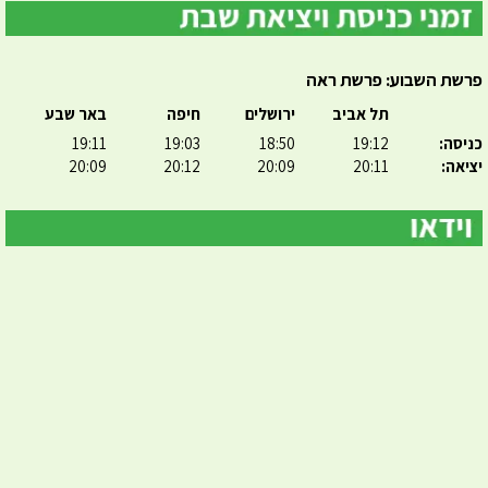
פרשת השבוע: פרשת ראה
תל אביב
ירושלים
חיפה
באר שבע
כניסה:
19:12
18:50
19:03
19:11
יציאה:
20:11
20:09
20:12
20:09