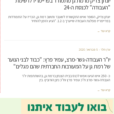
יונתן צדיק מרמת גן מתמודד בפריימריז לרשימת
"העבודה" לכנסת ה-24
יונתן צדיק, הסופר ואיש התקשורת לשעבר ותושב רמת גן, הכריז על התמודדות
בפריימריז מפלגת העבודה שייערך ב-1.2. "הגיע הזמן להחזיר
קרא עוד ←
ערן הלר
5 פברואר, 2020
יו"ר העבודה-גשר-מרצ, עמיר פרץ: "כבוד לבני הנוער
של רמת גן על המעורבות החברתית שהם מגלים"
כ- 250 איש הגיעו אמש לכנס בבית הצנחן ברמת גן, בהשתתפות יו"ר
העבודה-גשר-מרצ ח"כ עמיר פרץ וח"כ ניצן הורוביץ. בין
קרא עוד ←