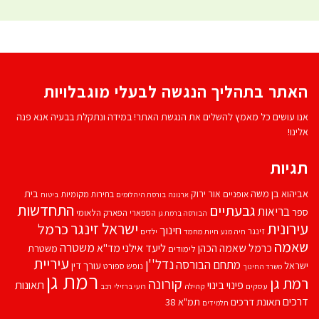
האתר בתהליך הנגשה לבעלי מוגבלויות
אנו עושים כל מאמץ להשלים את הנגשת האתר! במידה ונתקלת בבעיה אנא פנה
אלינו!
תגיות
אביהוא בן משה
בית
אור ירוק
אופניים
בחירות מקומיות
ארנונה
בורסת היהלומים
ביטוח
התחדשות
גבעתיים
בריאות
ספר
הספארי
הפארק הלאומי
הבורסה ברמת גן
עירונית
ישראל זינגר
כרמל
חינוך
זינגר
חיות מחמד
ילדים
חיה מנע
שאמה
משטרה
ליעד אילני
כרמל שאמה הכהן
מד''א
משטרת
לימודים
עיריית
נדל''ן
מתחם הבורסה
ישראל
עורך דין
נופש
ספורט
משרד החינוך
רמת גן
רמת גן
קורונה
פינוי בינוי
תאונות
עסקים
קהילה
רועי ברזילי
רכב
דרכים
תאונת דרכים
תמ"א 38
תלמידים