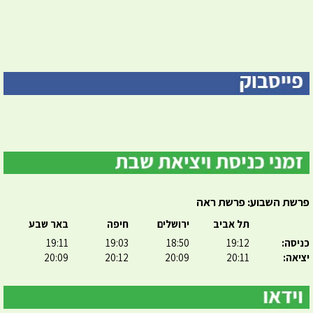
פרשת השבוע: פרשת ראה
תל אביב
ירושלים
חיפה
באר שבע
כניסה:
19:12
18:50
19:03
19:11
יציאה:
20:11
20:09
20:12
20:09