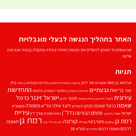
האתר בתהליך הנגשה לבעלי מוגבלויות
אנו עושים כל מאמץ להשלים את הנגשת האתר! במידה ונתקלת בבעיה אנא פנה
אלינו!
תגיות
אביהוא בן משה
בית
אור ירוק
אופניים
בחירות מקומיות
ארנונה
בורסת היהלומים
ביטוח
התחדשות
גבעתיים
בריאות
ספר
הספארי
הפארק הלאומי
הבורסה ברמת גן
עירונית
ישראל זינגר
כרמל
חינוך
זינגר
חיות מחמד
ילדים
חיה מנע
שאמה
משטרה
ליעד אילני
כרמל שאמה הכהן
מד''א
משטרת
לימודים
עיריית
נדל''ן
מתחם הבורסה
ישראל
עורך דין
נופש
ספורט
משרד החינוך
רמת גן
רמת גן
קורונה
פינוי בינוי
תאונות
עסקים
קהילה
רועי ברזילי
רכב
דרכים
תאונת דרכים
תמ"א 38
תלמידים