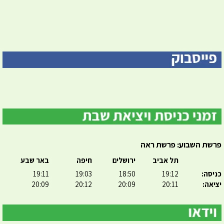
פרשת השבוע: פרשת ראה
תל אביב
ירושלים
חיפה
באר שבע
כניסה:
19:12
18:50
19:03
19:11
יציאה:
20:11
20:09
20:12
20:09