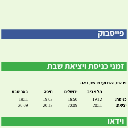
פרשת השבוע: פרשת ראה
תל אביב
ירושלים
חיפה
באר שבע
כניסה:
19:12
18:50
19:03
19:11
יציאה:
20:11
20:09
20:12
20:09