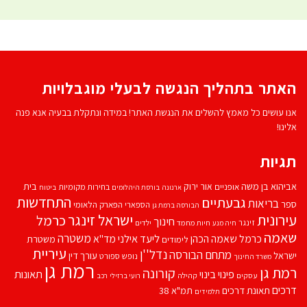
האתר בתהליך הנגשה לבעלי מוגבלויות
אנו עושים כל מאמץ להשלים את הנגשת האתר! במידה ונתקלת בבעיה אנא פנה
אלינו!
תגיות
אביהוא בן משה
בית
אור ירוק
אופניים
בחירות מקומיות
ארנונה
בורסת היהלומים
ביטוח
התחדשות
גבעתיים
בריאות
ספר
הספארי
הפארק הלאומי
הבורסה ברמת גן
עירונית
ישראל זינגר
כרמל
חינוך
זינגר
חיות מחמד
ילדים
חיה מנע
שאמה
משטרה
ליעד אילני
כרמל שאמה הכהן
מד''א
משטרת
לימודים
עיריית
נדל''ן
מתחם הבורסה
ישראל
עורך דין
נופש
ספורט
משרד החינוך
רמת גן
רמת גן
קורונה
פינוי בינוי
תאונות
עסקים
קהילה
רועי ברזילי
רכב
דרכים
תאונת דרכים
תמ"א 38
תלמידים