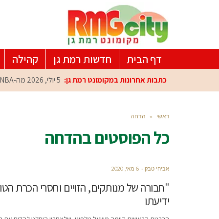
דף הבית
חדשות רמת גן
קהילה
כתבות אחרונות במקומונט רמת גן:
5 יולי, 2026
מה-NBA למרכז הפיתוח ברמת גן: עומרי כספי במפגש הוקרה מיוחד
ראשי
»
הדחה
כל הפוסטים ב
הדחה
אביחי טבק
6 מאי, 2020
"חבורה של מנותקים, הזויים וחסרי הכרת הטו
ידיעתו