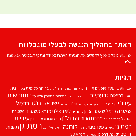
האתר בתהליך הנגשה לבעלי מוגבלויות
אנו עושים כל מאמץ להשלים את הנגשת האתר! במידה ונתקלת בבעיה אנא פנה
אלינו!
תגיות
אביהוא בן משה
בית
אור ירוק
אופניים
בחירות מקומיות
ארנונה
בורסת היהלומים
ביטוח
התחדשות
גבעתיים
בריאות
ספר
הספארי
הפארק הלאומי
הבורסה ברמת גן
עירונית
ישראל זינגר
כרמל
חינוך
זינגר
חיות מחמד
ילדים
חיה מנע
שאמה
משטרה
ליעד אילני
כרמל שאמה הכהן
מד''א
משטרת
לימודים
עיריית
נדל''ן
מתחם הבורסה
ישראל
עורך דין
נופש
ספורט
משרד החינוך
רמת גן
רמת גן
קורונה
פינוי בינוי
תאונות
עסקים
קהילה
רועי ברזילי
רכב
דרכים
תאונת דרכים
תמ"א 38
תלמידים