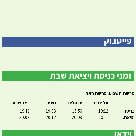
פרשת השבוע: פרשת ראה
תל אביב
ירושלים
חיפה
באר שבע
כניסה:
19:12
18:50
19:03
19:11
יציאה:
20:11
20:09
20:12
20:09