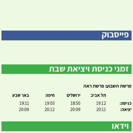
פרשת השבוע: פרשת ראה
תל אביב
ירושלים
חיפה
באר שבע
כניסה:
19:12
18:50
19:03
19:11
יציאה:
20:11
20:09
20:12
20:09