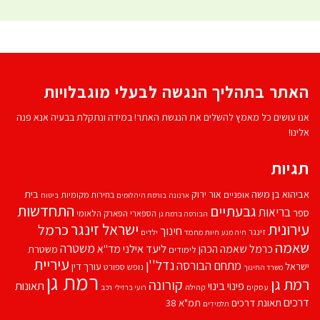
האתר בתהליך הנגשה לבעלי מוגבלויות
אנו עושים כל מאמץ להשלים את הנגשת האתר! במידה ונתקלת בבעיה אנא פנה
אלינו!
תגיות
אביהוא בן משה
בית
אור ירוק
אופניים
בחירות מקומיות
ארנונה
בורסת היהלומים
ביטוח
התחדשות
גבעתיים
בריאות
ספר
הספארי
הפארק הלאומי
הבורסה ברמת גן
עירונית
ישראל זינגר
כרמל
חינוך
זינגר
חיות מחמד
ילדים
חיה מנע
שאמה
משטרה
ליעד אילני
כרמל שאמה הכהן
מד''א
משטרת
לימודים
עיריית
נדל''ן
מתחם הבורסה
ישראל
עורך דין
נופש
ספורט
משרד החינוך
רמת גן
רמת גן
קורונה
פינוי בינוי
תאונות
עסקים
קהילה
רועי ברזילי
רכב
דרכים
תאונת דרכים
תמ"א 38
תלמידים