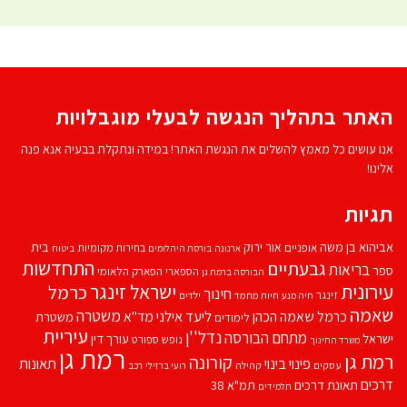
האתר בתהליך הנגשה לבעלי מוגבלויות
אנו עושים כל מאמץ להשלים את הנגשת האתר! במידה ונתקלת בבעיה אנא פנה
אלינו!
תגיות
אביהוא בן משה
בית
אור ירוק
אופניים
בחירות מקומיות
ארנונה
בורסת היהלומים
ביטוח
התחדשות
גבעתיים
בריאות
ספר
הספארי
הפארק הלאומי
הבורסה ברמת גן
עירונית
ישראל זינגר
כרמל
חינוך
זינגר
חיות מחמד
ילדים
חיה מנע
שאמה
משטרה
ליעד אילני
כרמל שאמה הכהן
מד''א
משטרת
לימודים
עיריית
נדל''ן
מתחם הבורסה
ישראל
עורך דין
נופש
ספורט
משרד החינוך
רמת גן
רמת גן
קורונה
פינוי בינוי
תאונות
עסקים
קהילה
רועי ברזילי
רכב
דרכים
תאונת דרכים
תמ"א 38
תלמידים