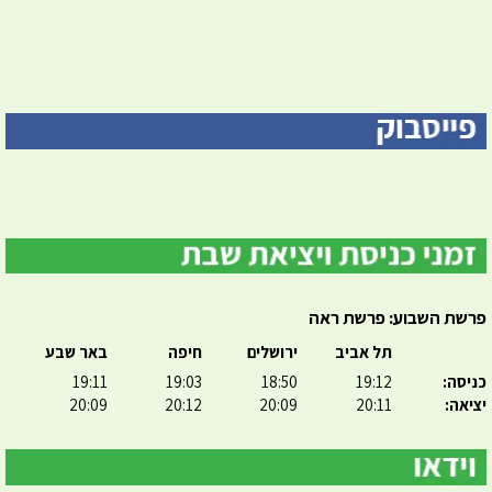
פרשת השבוע: פרשת ראה
תל אביב
ירושלים
חיפה
באר שבע
כניסה:
19:12
18:50
19:03
19:11
יציאה:
20:11
20:09
20:12
20:09