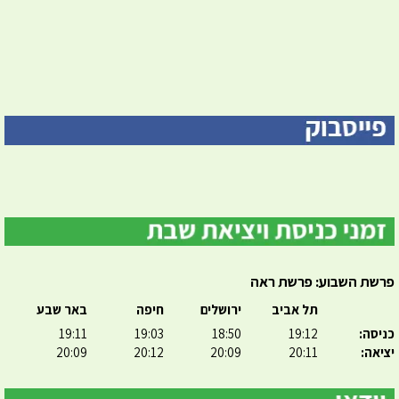
פרשת השבוע: פרשת ראה
תל אביב
ירושלים
חיפה
באר שבע
כניסה:
19:12
18:50
19:03
19:11
יציאה:
20:11
20:09
20:12
20:09