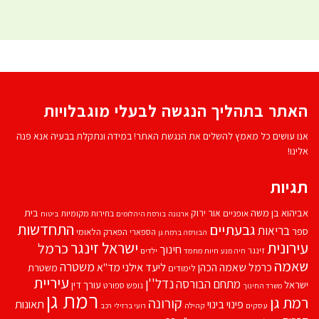
האתר בתהליך הנגשה לבעלי מוגבלויות
אנו עושים כל מאמץ להשלים את הנגשת האתר! במידה ונתקלת בבעיה אנא פנה
אלינו!
תגיות
אביהוא בן משה
בית
אור ירוק
אופניים
בחירות מקומיות
ארנונה
בורסת היהלומים
ביטוח
התחדשות
גבעתיים
בריאות
ספר
הספארי
הפארק הלאומי
הבורסה ברמת גן
עירונית
ישראל זינגר
כרמל
חינוך
זינגר
חיות מחמד
ילדים
חיה מנע
שאמה
משטרה
ליעד אילני
כרמל שאמה הכהן
מד''א
משטרת
לימודים
עיריית
נדל''ן
מתחם הבורסה
ישראל
עורך דין
נופש
ספורט
משרד החינוך
רמת גן
רמת גן
קורונה
פינוי בינוי
תאונות
עסקים
קהילה
רועי ברזילי
רכב