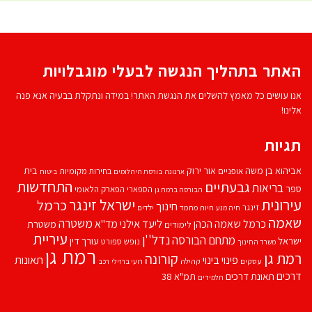
האתר בתהליך הנגשה לבעלי מוגבלויות
אנו עושים כל מאמץ להשלים את הנגשת האתר! במידה ונתקלת בבעיה אנא פנה
אלינו!
תגיות
אביהוא בן משה
בית
אור ירוק
אופניים
בחירות מקומיות
ארנונה
בורסת היהלומים
ביטוח
התחדשות
גבעתיים
בריאות
ספר
הספארי
הפארק הלאומי
הבורסה ברמת גן
עירונית
ישראל זינגר
כרמל
חינוך
זינגר
חיות מחמד
ילדים
חיה מנע
שאמה
משטרה
ליעד אילני
כרמל שאמה הכהן
מד''א
משטרת
לימודים
עיריית
נדל''ן
מתחם הבורסה
ישראל
עורך דין
נופש
ספורט
משרד החינוך
רמת גן
רמת גן
קורונה
פינוי בינוי
תאונות
עסקים
קהילה
רועי ברזילי
רכב
דרכים
תאונת דרכים
תמ"א 38
תלמידים