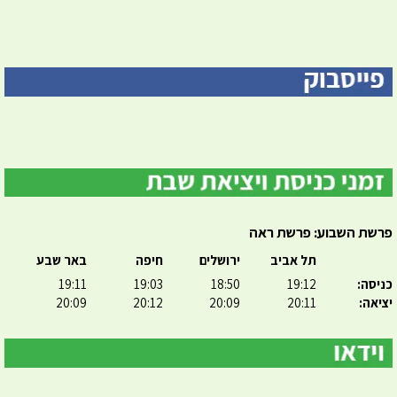
פרשת השבוע: פרשת ראה
תל אביב
ירושלים
חיפה
באר שבע
כניסה:
19:12
18:50
19:03
19:11
יציאה:
20:11
20:09
20:12
20:09