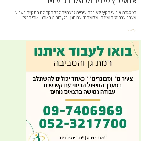
אירועי קיץ לילדים ולקהילה בגבעתיים
במסגרת אירועי הקיץ שעורכת עיריית גבעתיים לכל הקהילה התקיים בשבוע
שעבר ערב זמר ושירה "שלושתנו" עם חנן יובל, דורית ראובני ואורי הרפז
קרא עוד ←