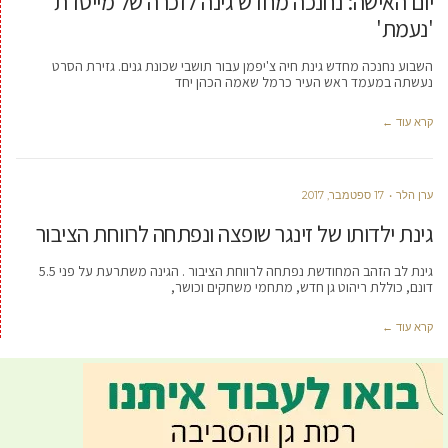
יום האישה: נחנכה מחדש גינה לזכרה של מייסדת
'נעמת'
השבוע נחנכה מחדש גינת חיה צ'יפמן עבור תושבי שכונת גנים. גזירת הסרט
נעשתה במעמד ראש העיר כרמל שאמה הכהן יחד
קרא עוד ←
ערן הלר
17 ספטמבר, 2017
גינת ילדותו של זינגר שופצה ונפתחה לרווחת הציבור
גינת לב הזהב המחודשת נפתחה לרווחת הציבור . הגינה משתרעת על פני 5.5
דונם, כוללת ריהוט גן חדש, מתחמי משחקים וכושר,
קרא עוד ←