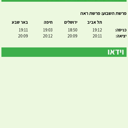
פרשת השבוע: פרשת ראה
תל אביב
ירושלים
חיפה
באר שבע
כניסה:
19:12
18:50
19:03
19:11
יציאה:
20:11
20:09
20:12
20:09