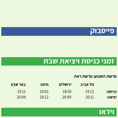
פרשת השבוע: פרשת ראה
תל אביב
ירושלים
חיפה
באר שבע
כניסה:
19:12
18:50
19:03
19:11
יציאה:
20:11
20:09
20:12
20:09