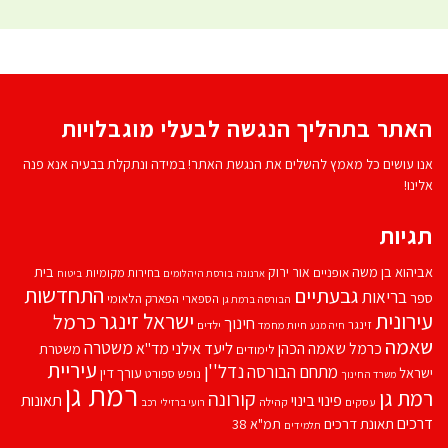
האתר בתהליך הנגשה לבעלי מוגבלויות
אנו עושים כל מאמץ להשלים את הנגשת האתר! במידה ונתקלת בבעיה אנא פנה
אלינו!
תגיות
אביהוא בן משה
בית
אור ירוק
אופניים
בחירות מקומיות
ארנונה
בורסת היהלומים
ביטוח
התחדשות
גבעתיים
בריאות
ספר
הספארי
הפארק הלאומי
הבורסה ברמת גן
עירונית
ישראל זינגר
כרמל
חינוך
זינגר
חיות מחמד
ילדים
חיה מנע
שאמה
משטרה
ליעד אילני
כרמל שאמה הכהן
מד''א
משטרת
לימודים
עיריית
נדל''ן
מתחם הבורסה
ישראל
עורך דין
נופש
ספורט
משרד החינוך
רמת גן
רמת גן
קורונה
פינוי בינוי
תאונות
עסקים
קהילה
רועי ברזילי
רכב
דרכים
תאונת דרכים
תמ"א 38
תלמידים