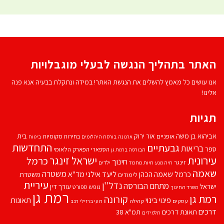
האתר בתהליך הנגשה לבעלי מוגבלויות
אנו עושים כל מאמץ להשלים את הנגשת האתר! במידה ונתקלת בבעיה אנא פנה
אלינו!
תגיות
אביהוא בן משה
בית
אור ירוק
אופניים
בחירות מקומיות
ארנונה
בורסת היהלומים
ביטוח
התחדשות
גבעתיים
בריאות
ספר
הספארי
הפארק הלאומי
הבורסה ברמת גן
עירונית
ישראל זינגר
כרמל
חינוך
זינגר
חיות מחמד
ילדים
חיה מנע
שאמה
משטרה
ליעד אילני
כרמל שאמה הכהן
מד''א
משטרת
לימודים
עיריית
נדל''ן
מתחם הבורסה
ישראל
עורך דין
נופש
ספורט
משרד החינוך
רמת גן
רמת גן
קורונה
פינוי בינוי
תאונות
עסקים
קהילה
רועי ברזילי
רכב
דרכים
תאונת דרכים
תמ"א 38
תלמידים