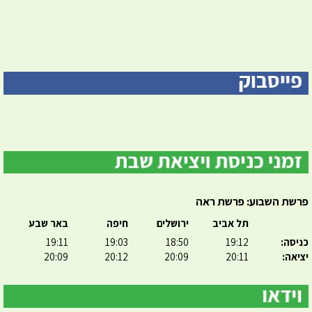
פרשת השבוע: פרשת ראה
תל אביב
ירושלים
חיפה
באר שבע
כניסה:
19:12
18:50
19:03
19:11
יציאה:
20:11
20:09
20:12
20:09