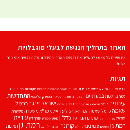
האתר בתהליך הנגשה לבעלי מוגבלויות
אנו עושים כל מאמץ להשלים את הנגשת האתר! במידה ונתקלת בבעיה אנא פנה
אלינו!
תגיות
אביהוא בן משה
בית
אור ירוק
אופניים
בחירות מקומיות
ארנונה
בורסת היהלומים
ביטוח
התחדשות
גבעתיים
בריאות
ספר
הספארי
הפארק הלאומי
הבורסה ברמת גן
עירונית
ישראל זינגר
כרמל
חינוך
זינגר
חיות מחמד
ילדים
חיה מנע
שאמה
משטרה
ליעד אילני
כרמל שאמה הכהן
מד''א
משטרת
לימודים
עיריית
נדל''ן
מתחם הבורסה
ישראל
עורך דין
נופש
ספורט
משרד החינוך
רמת גן
רמת גן
קורונה
פינוי בינוי
תאונות
עסקים
קהילה
רועי ברזילי
רכב