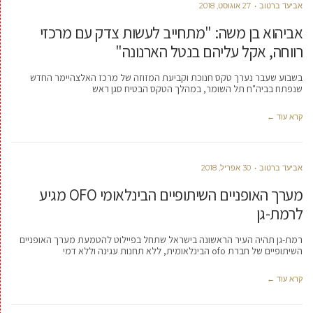
אביעד ברטוב
27 אוגוסט, 2018
אביהוא בן משה: "מתחייב לעשות צדק עם מרכזי
רווחה, אקל עליהם בנטל הארנונה"
בשבוע שעבר נערך טקס חנוכת וקביעת המזוזה של מרכז האלצהיימר החדש
שנפתח בביה"ח תל השומר, במהלך הטקס הבטיח סגן ראש
קרא עוד ←
אביעד ברטוב
30 אפריל, 2018
מערך האופניים השיתופיים הבינלאומי OFO מגיע
לרמת-גן
רמת-גן תהיה העיר הראשונה בישראל שתחל בפיילוט להטמעת מערך האופניים
השיתופיים של חברת ofo הבינלאומית, ללא תחנות עגינה וללא דמי
קרא עוד ←