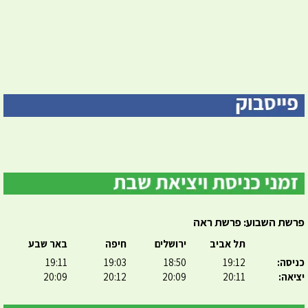
פרשת השבוע: פרשת ראה
תל אביב
ירושלים
חיפה
באר שבע
כניסה:
19:12
18:50
19:03
19:11
יציאה:
20:11
20:09
20:12
20:09