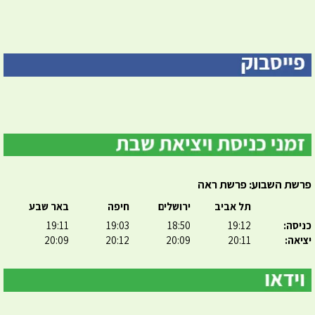
פרשת השבוע: פרשת ראה
תל אביב
ירושלים
חיפה
באר שבע
כניסה:
19:12
18:50
19:03
19:11
יציאה:
20:11
20:09
20:12
20:09