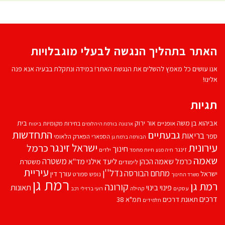
האתר בתהליך הנגשה לבעלי מוגבלויות
אנו עושים כל מאמץ להשלים את הנגשת האתר! במידה ונתקלת בבעיה אנא פנה
אלינו!
תגיות
אביהוא בן משה
בית
אור ירוק
אופניים
בחירות מקומיות
ארנונה
בורסת היהלומים
ביטוח
התחדשות
גבעתיים
בריאות
ספר
הספארי
הפארק הלאומי
הבורסה ברמת גן
עירונית
ישראל זינגר
כרמל
חינוך
זינגר
חיות מחמד
ילדים
חיה מנע
שאמה
משטרה
ליעד אילני
כרמל שאמה הכהן
מד''א
משטרת
לימודים
עיריית
נדל''ן
מתחם הבורסה
ישראל
עורך דין
נופש
ספורט
משרד החינוך
רמת גן
רמת גן
קורונה
פינוי בינוי
תאונות
עסקים
קהילה
רועי ברזילי
רכב
דרכים
תאונת דרכים
תמ"א 38
תלמידים