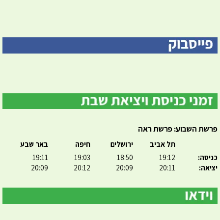
פרשת השבוע: פרשת ראה
תל אביב
ירושלים
חיפה
באר שבע
כניסה:
19:12
18:50
19:03
19:11
יציאה:
20:11
20:09
20:12
20:09