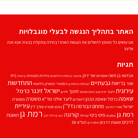
האתר בתהליך הנגשה לבעלי מוגבלויות
אנו עושים כל מאמץ להשלים את הנגשת האתר! במידה ונתקלת בבעיה אנא פנה
אלינו!
תגיות
אביהוא בן משה
בית
אור ירוק
אופניים
בחירות מקומיות
ארנונה
בורסת היהלומים
ביטוח
התחדשות
גבעתיים
בריאות
ספר
הספארי
הפארק הלאומי
הבורסה ברמת גן
עירונית
ישראל זינגר
כרמל
חינוך
זינגר
חיות מחמד
ילדים
חיה מנע
שאמה
משטרה
ליעד אילני
כרמל שאמה הכהן
מד''א
משטרת
לימודים
עיריית
נדל''ן
מתחם הבורסה
ישראל
עורך דין
נופש
ספורט
משרד החינוך
רמת גן
רמת גן
קורונה
פינוי בינוי
תאונות
עסקים
קהילה
רועי ברזילי
רכב
דרכים
תאונת דרכים
תמ"א 38
תלמידים