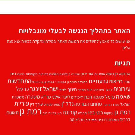
האתר בתהליך הנגשה לבעלי מוגבלויות
אנו עושים כל מאמץ להשלים את הנגשת האתר! במידה ונתקלת בבעיה אנא פנה
אלינו!
תגיות
אביהוא בן משה
בית
אור ירוק
אופניים
בחירות מקומיות
ארנונה
בורסת היהלומים
ביטוח
התחדשות
גבעתיים
בריאות
ספר
הספארי
הפארק הלאומי
הבורסה ברמת גן
עירונית
ישראל זינגר
כרמל
חינוך
זינגר
חיות מחמד
ילדים
חיה מנע
שאמה
משטרה
ליעד אילני
כרמל שאמה הכהן
מד''א
משטרת
לימודים
עיריית
נדל''ן
מתחם הבורסה
ישראל
עורך דין
נופש
ספורט
משרד החינוך
רמת גן
רמת גן
קורונה
פינוי בינוי
תאונות
עסקים
קהילה
רועי ברזילי
רכב
דרכים
תאונת דרכים
תמ"א 38
תלמידים