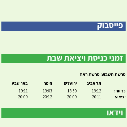
פרשת השבוע: פרשת ראה
תל אביב
ירושלים
חיפה
באר שבע
כניסה:
19:12
18:50
19:03
19:11
יציאה:
20:11
20:09
20:12
20:09