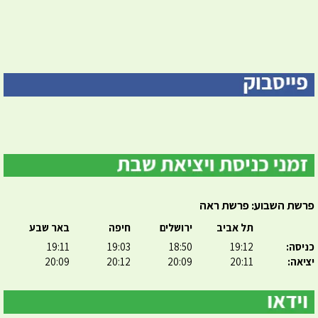
פרשת השבוע: פרשת ראה
תל אביב
ירושלים
חיפה
באר שבע
כניסה:
19:12
18:50
19:03
19:11
יציאה:
20:11
20:09
20:12
20:09