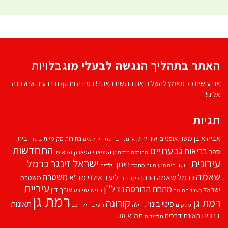
האתר בתהליך הנגשה לבעלי מוגבלויות
אנו עושים כל מאמץ להשלים את הנגשת האתר! במידה ונתקלת בבעיה אנא פנה
אלינו!
תגיות
אביהוא בן משה
בית
אור ירוק
אופניים
בחירות מקומיות
ארנונה
בורסת היהלומים
ביטוח
התחדשות
גבעתיים
בריאות
ספר
הספארי
הפארק הלאומי
הבורסה ברמת גן
עירונית
ישראל זינגר
כרמל
חינוך
זינגר
חיות מחמד
ילדים
חיה מנע
שאמה
משטרה
ליעד אילני
כרמל שאמה הכהן
מד''א
משטרת
לימודים
עיריית
נדל''ן
מתחם הבורסה
ישראל
עורך דין
נופש
ספורט
משרד החינוך
רמת גן
רמת גן
קורונה
פינוי בינוי
תאונות
עסקים
קהילה
רועי ברזילי
רכב
דרכים
תאונת דרכים
תמ"א 38
תלמידים