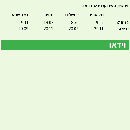
פרשת השבוע: פרשת ראה
תל אביב
ירושלים
חיפה
באר שבע
כניסה:
19:12
18:50
19:03
19:11
יציאה:
20:11
20:09
20:12
20:09