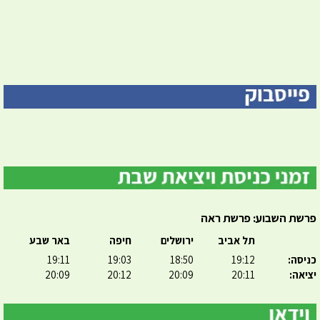
פרשת השבוע: פרשת ראה
תל אביב
ירושלים
חיפה
באר שבע
כניסה:
19:12
18:50
19:03
19:11
יציאה:
20:11
20:09
20:12
20:09