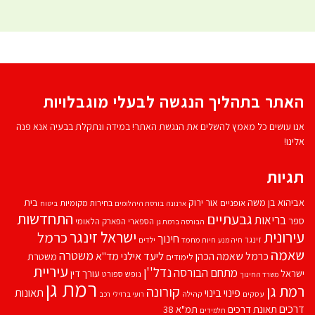
האתר בתהליך הנגשה לבעלי מוגבלויות
אנו עושים כל מאמץ להשלים את הנגשת האתר! במידה ונתקלת בבעיה אנא פנה
אלינו!
תגיות
אביהוא בן משה
בית
אור ירוק
אופניים
בחירות מקומיות
ארנונה
בורסת היהלומים
ביטוח
התחדשות
גבעתיים
בריאות
ספר
הספארי
הפארק הלאומי
הבורסה ברמת גן
עירונית
ישראל זינגר
כרמל
חינוך
זינגר
חיות מחמד
ילדים
חיה מנע
שאמה
משטרה
ליעד אילני
כרמל שאמה הכהן
מד''א
משטרת
לימודים
עיריית
נדל''ן
מתחם הבורסה
ישראל
עורך דין
נופש
ספורט
משרד החינוך
רמת גן
רמת גן
קורונה
פינוי בינוי
תאונות
עסקים
קהילה
רועי ברזילי
רכב
דרכים
תאונת דרכים
תמ"א 38
תלמידים