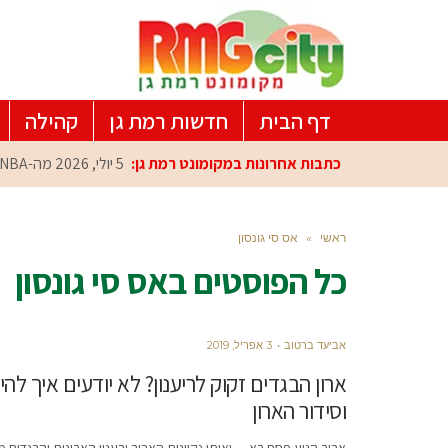
דף הבית
חדשות רמת גן
קהילה
כתבות אחרונות במקומונט רמת גן:
5 יולי, 2026
מה-NBA למרכז הפיתוח ברמת גן: עומרי כספי במפגש הוקרה מיוחד
ראשי
»
אס סי גונסון
כל הפוסטים ב
אס סי גונסון
אביעד ברטוב
3 אפריל, 2019
וסידור הארון