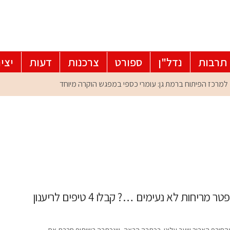
תרבות
נדל"ן
ספורט
צרכנות
דעות
יצי
ארון הבגדים זקוק לריענון? לא יודעים איך להיפטר מריחות לא נעימים …? קבלו 4 טיפים לריענון