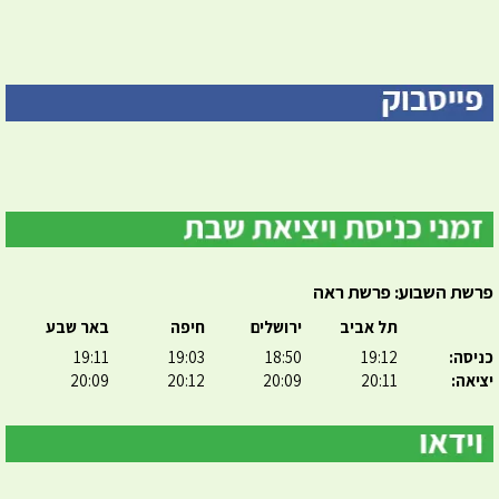
פרשת השבוע: פרשת ראה
תל אביב
ירושלים
חיפה
באר שבע
כניסה:
19:12
18:50
19:03
19:11
יציאה:
20:11
20:09
20:12
20:09