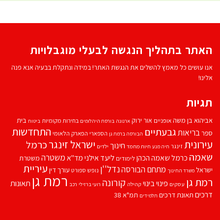
האתר בתהליך הנגשה לבעלי מוגבלויות
אנו עושים כל מאמץ להשלים את הנגשת האתר! במידה ונתקלת בבעיה אנא פנה
אלינו!
תגיות
אביהוא בן משה
בית
אור ירוק
אופניים
בחירות מקומיות
ארנונה
בורסת היהלומים
ביטוח
התחדשות
גבעתיים
בריאות
ספר
הספארי
הפארק הלאומי
הבורסה ברמת גן
עירונית
ישראל זינגר
כרמל
חינוך
זינגר
חיות מחמד
ילדים
חיה מנע
שאמה
משטרה
ליעד אילני
כרמל שאמה הכהן
מד''א
משטרת
לימודים
עיריית
נדל''ן
מתחם הבורסה
ישראל
עורך דין
נופש
ספורט
משרד החינוך
רמת גן
רמת גן
קורונה
פינוי בינוי
תאונות
עסקים
קהילה
רועי ברזילי
רכב
דרכים
תאונת דרכים
תמ"א 38
תלמידים