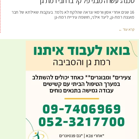
סכנה: עשרה מבני פל קל ברחבי רמת גן
16 שנים אחרי אסון וורסאי ונראה שהלקח לא נלמד. בעקבות שאילתא של חבר
מועצת רמת-גן, ליעד אילני, חושפת עיריית רמת-גן
קרא עוד ←