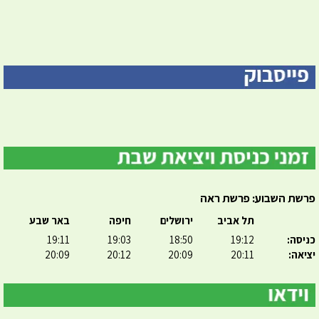
פרשת השבוע: פרשת ראה
תל אביב
ירושלים
חיפה
באר שבע
כניסה:
19:12
18:50
19:03
19:11
יציאה:
20:11
20:09
20:12
20:09