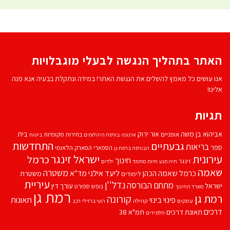
האתר בתהליך הנגשה לבעלי מוגבלויות
אנו עושים כל מאמץ להשלים את הנגשת האתר! במידה ונתקלת בבעיה אנא פנה
אלינו!
תגיות
אביהוא בן משה
בית
אור ירוק
אופניים
בחירות מקומיות
ארנונה
בורסת היהלומים
ביטוח
התחדשות
גבעתיים
בריאות
ספר
הספארי
הפארק הלאומי
הבורסה ברמת גן
עירונית
ישראל זינגר
כרמל
חינוך
זינגר
חיות מחמד
ילדים
חיה מנע
שאמה
משטרה
ליעד אילני
כרמל שאמה הכהן
מד''א
משטרת
לימודים
עיריית
נדל''ן
מתחם הבורסה
ישראל
עורך דין
נופש
ספורט
משרד החינוך
רמת גן
רמת גן
קורונה
פינוי בינוי
תאונות
עסקים
קהילה
רועי ברזילי
רכב
דרכים
תאונת דרכים
תמ"א 38
תלמידים