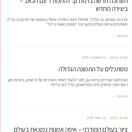
תערוכה חדשה ברמת גן: להתמודד עם הכאב –
ביצירה מחדש
ארבעה אמנים, נכי צה"ל, שהחלו ליצור בסדנת טיפול באמנות של ארגון נכי צה"ל,
משתפים עכשיו פעולה בתערוכה "מוזות בשעת בידוד"
קרא עוד ←
אביעד ברטוב
22 אוקטובר, 2019
מסתכלים על התמונה הגדולה
הפרויקט 'מציירים ברמת-גן', חוזר לפעול לאחר היעדרות של 9 שנים, ביוזמת סגן
ראש העיר ומחזיק תיק המוזיאונים, עו"ד רועי ברזילי.
קרא עוד ←
אביעד ברטוב
29 ינואר, 2018
ציור בעולם המודרני – איפה אמנות נמצאת בעולם