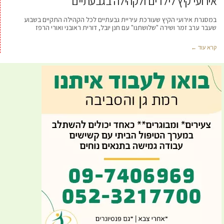
אירועי קיץ לילדים ולקהילה בגבעתיים
במסגרת אירועי הקיץ שעורכת עיריית גבעתיים לכל הקהילה התקיים בשבוע
שעבר ערב זמר ושירה "שלושתנו" עם חנן יובל, דורית ראובני ואורי הרפז
קרא עוד ←