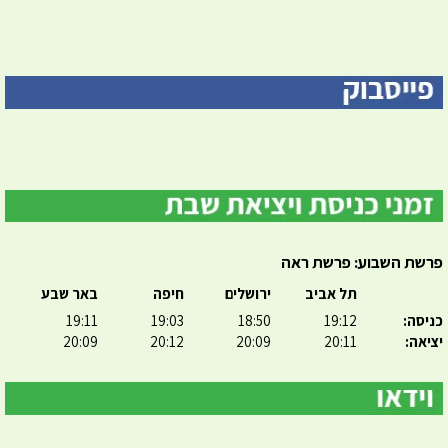
פרשת השבוע: פרשת ראה
תל אביב
ירושלים
חיפה
באר שבע
כניסה:
19:12
18:50
19:03
19:11
יציאה:
20:11
20:09
20:12
20:09