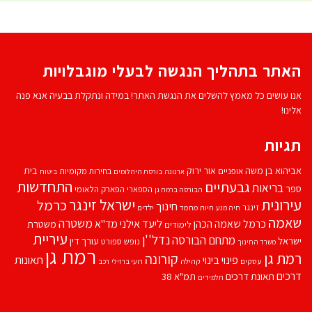
האתר בתהליך הנגשה לבעלי מוגבלויות
אנו עושים כל מאמץ להשלים את הנגשת האתר! במידה ונתקלת בבעיה אנא פנה
אלינו!
תגיות
אביהוא בן משה
בית
אור ירוק
אופניים
בחירות מקומיות
ארנונה
בורסת היהלומים
ביטוח
התחדשות
גבעתיים
בריאות
ספר
הספארי
הפארק הלאומי
הבורסה ברמת גן
עירונית
ישראל זינגר
כרמל
חינוך
זינגר
חיות מחמד
ילדים
חיה מנע
שאמה
משטרה
ליעד אילני
כרמל שאמה הכהן
מד''א
משטרת
לימודים
עיריית
נדל''ן
מתחם הבורסה
ישראל
עורך דין
נופש
ספורט
משרד החינוך
רמת גן
רמת גן
קורונה
פינוי בינוי
תאונות
עסקים
קהילה
רועי ברזילי
רכב
דרכים
תאונת דרכים
תמ"א 38
תלמידים