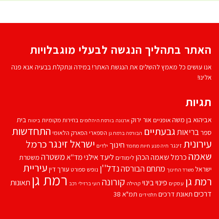
האתר בתהליך הנגשה לבעלי מוגבלויות
אנו עושים כל מאמץ להשלים את הנגשת האתר! במידה ונתקלת בבעיה אנא פנה
אלינו!
תגיות
אביהוא בן משה
בית
אור ירוק
אופניים
בחירות מקומיות
ארנונה
בורסת היהלומים
ביטוח
התחדשות
גבעתיים
בריאות
ספר
הספארי
הפארק הלאומי
הבורסה ברמת גן
עירונית
ישראל זינגר
כרמל
חינוך
זינגר
חיות מחמד
ילדים
חיה מנע
שאמה
משטרה
ליעד אילני
כרמל שאמה הכהן
מד''א
משטרת
לימודים
עיריית
נדל''ן
מתחם הבורסה
ישראל
עורך דין
נופש
ספורט
משרד החינוך
רמת גן
רמת גן
קורונה
פינוי בינוי
תאונות
עסקים
קהילה
רועי ברזילי
רכב
דרכים
תאונת דרכים
תמ"א 38
תלמידים