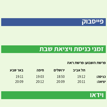
פרשת השבוע: פרשת ראה
תל אביב
ירושלים
חיפה
באר שבע
כניסה:
19:12
18:50
19:03
19:11
יציאה:
20:11
20:09
20:12
20:09