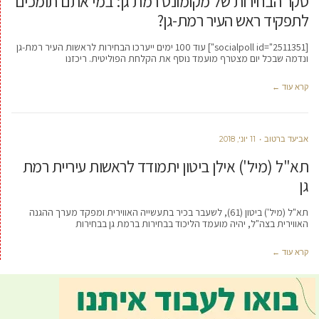
סקר הבחירות של מקומונט רמת גן: במי אתם תומכים
לתפקיד ראש העיר רמת-גן?
[socialpoll id="2511351"] עוד 100 ימים ייערכו הבחירות לראשות העיר רמת-גן
ונדמה שבכל יום מצטרף מועמד נוסף את הקלחת הפוליטית. ריכזנו
קרא עוד ←
אביעד ברטוב
11 יוני, 2018
תא"ל (מיל') אילן ביטון יתמודד לראשות עיריית רמת
גן
תא"ל (מיל') ביטון (61), לשעבר בכיר בתעשייה האווירית ומפקד מערך ההגנה
האווירית בצה"ל, יהיה מועמד הליכוד בבחירות ברמת גן בבחירות
קרא עוד ←