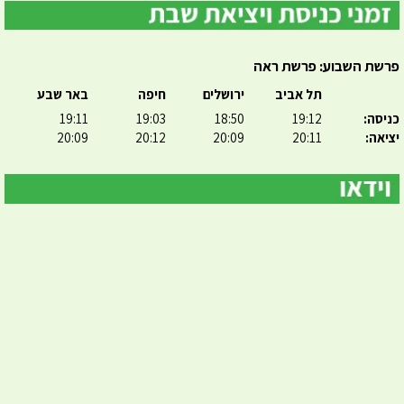
פרשת השבוע: פרשת ראה
תל אביב
ירושלים
חיפה
באר שבע
כניסה:
19:12
18:50
19:03
19:11
יציאה:
20:11
20:09
20:12
20:09