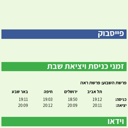
פרשת השבוע: פרשת ראה
תל אביב
ירושלים
חיפה
באר שבע
כניסה:
19:12
18:50
19:03
19:11
יציאה:
20:11
20:09
20:12
20:09