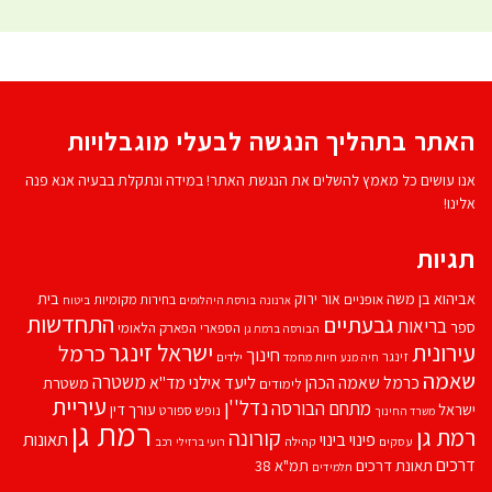
האתר בתהליך הנגשה לבעלי מוגבלויות
אנו עושים כל מאמץ להשלים את הנגשת האתר! במידה ונתקלת בבעיה אנא פנה
אלינו!
תגיות
אביהוא בן משה
בית
אור ירוק
אופניים
בחירות מקומיות
ארנונה
בורסת היהלומים
ביטוח
התחדשות
גבעתיים
בריאות
ספר
הספארי
הפארק הלאומי
הבורסה ברמת גן
עירונית
ישראל זינגר
כרמל
חינוך
זינגר
חיות מחמד
ילדים
חיה מנע
שאמה
משטרה
ליעד אילני
כרמל שאמה הכהן
מד''א
משטרת
לימודים
עיריית
נדל''ן
מתחם הבורסה
ישראל
עורך דין
נופש
ספורט
משרד החינוך
רמת גן
רמת גן
קורונה
פינוי בינוי
תאונות
עסקים
קהילה
רועי ברזילי
רכב
דרכים
תאונת דרכים
תמ"א 38
תלמידים