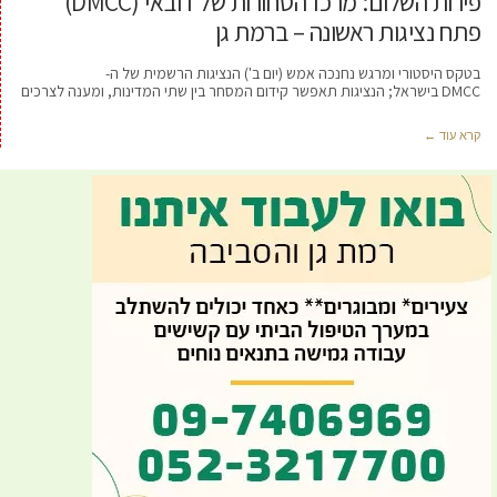
פירות השלום: מרכז הסחורות של דובאי (DMCC)
פתח נציגות ראשונה – ברמת גן
בטקס היסטורי ומרגש נחנכה אמש (יום ב') הנציגות הרשמית של ה-
DMCC בישראל; הנציגות תאפשר קידום המסחר בין שתי המדינות, ומענה לצרכים
קרא עוד ←