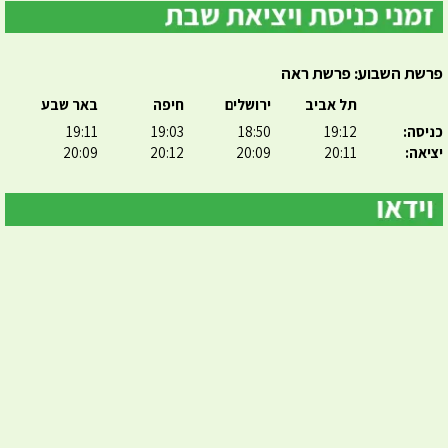
פרשת השבוע: פרשת ראה
תל אביב
ירושלים
חיפה
באר שבע
כניסה:
19:12
18:50
19:03
19:11
יציאה:
20:11
20:09
20:12
20:09