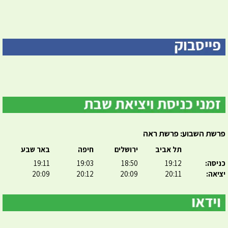
פרשת השבוע: פרשת ראה
תל אביב
ירושלים
חיפה
באר שבע
כניסה:
19:12
18:50
19:03
19:11
יציאה:
20:11
20:09
20:12
20:09