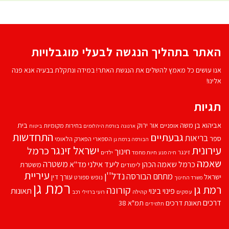
האתר בתהליך הנגשה לבעלי מוגבלויות
אנו עושים כל מאמץ להשלים את הנגשת האתר! במידה ונתקלת בבעיה אנא פנה
אלינו!
תגיות
אביהוא בן משה
בית
אור ירוק
אופניים
בחירות מקומיות
ארנונה
בורסת היהלומים
ביטוח
התחדשות
גבעתיים
בריאות
ספר
הספארי
הפארק הלאומי
הבורסה ברמת גן
עירונית
ישראל זינגר
כרמל
חינוך
זינגר
חיות מחמד
ילדים
חיה מנע
שאמה
משטרה
ליעד אילני
כרמל שאמה הכהן
מד''א
משטרת
לימודים
עיריית
נדל''ן
מתחם הבורסה
ישראל
עורך דין
נופש
ספורט
משרד החינוך
רמת גן
רמת גן
קורונה
פינוי בינוי
תאונות
עסקים
קהילה
רועי ברזילי
רכב
דרכים
תאונת דרכים
תמ"א 38
תלמידים