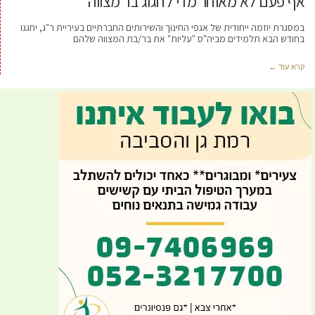
אף פעם לא מאוחר מדי לחגוג בר מצווה
במסגרת יוזמה ייחודית של אגפי החינוך והשירותים החברתיים בעיריית ר"ג, יחגגו
בחודש הבא תלמידים מביה"ס "עליות" את בר/בת המצווה שלהם
קרא עוד ←