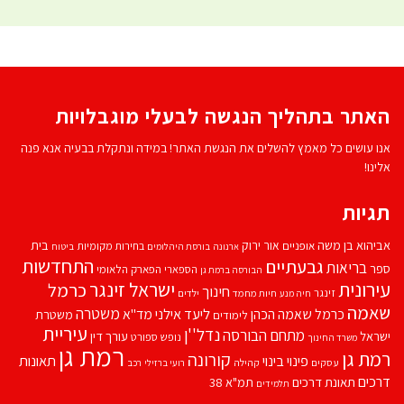
האתר בתהליך הנגשה לבעלי מוגבלויות
אנו עושים כל מאמץ להשלים את הנגשת האתר! במידה ונתקלת בבעיה אנא פנה
אלינו!
תגיות
אביהוא בן משה
בית
אור ירוק
אופניים
בחירות מקומיות
ארנונה
בורסת היהלומים
ביטוח
התחדשות
גבעתיים
בריאות
ספר
הספארי
הפארק הלאומי
הבורסה ברמת גן
עירונית
ישראל זינגר
כרמל
חינוך
זינגר
חיות מחמד
ילדים
חיה מנע
שאמה
משטרה
ליעד אילני
כרמל שאמה הכהן
מד''א
משטרת
לימודים
עיריית
נדל''ן
מתחם הבורסה
ישראל
עורך דין
נופש
ספורט
משרד החינוך
רמת גן
רמת גן
קורונה
פינוי בינוי
תאונות
עסקים
קהילה
רועי ברזילי
רכב
דרכים
תאונת דרכים
תמ"א 38
תלמידים