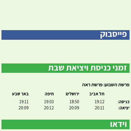
פרשת השבוע: פרשת ראה
תל אביב
ירושלים
חיפה
באר שבע
כניסה:
19:12
18:50
19:03
19:11
יציאה:
20:11
20:09
20:12
20:09