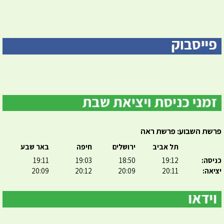
פרשת השבוע: פרשת ראה
תל אביב
ירושלים
חיפה
באר שבע
כניסה:
19:12
18:50
19:03
19:11
יציאה:
20:11
20:09
20:12
20:09