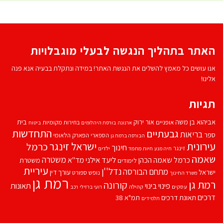
האתר בתהליך הנגשה לבעלי מוגבלויות
אנו עושים כל מאמץ להשלים את הנגשת האתר! במידה ונתקלת בבעיה אנא פנה
אלינו!
תגיות
אביהוא בן משה
בית
אור ירוק
אופניים
בחירות מקומיות
ארנונה
בורסת היהלומים
ביטוח
התחדשות
גבעתיים
בריאות
ספר
הספארי
הפארק הלאומי
הבורסה ברמת גן
עירונית
ישראל זינגר
כרמל
חינוך
זינגר
חיות מחמד
ילדים
חיה מנע
שאמה
משטרה
ליעד אילני
כרמל שאמה הכהן
מד''א
משטרת
לימודים
עיריית
נדל''ן
מתחם הבורסה
ישראל
עורך דין
נופש
ספורט
משרד החינוך
רמת גן
רמת גן
קורונה
פינוי בינוי
תאונות
עסקים
קהילה
רועי ברזילי
רכב
דרכים
תאונת דרכים
תמ"א 38
תלמידים