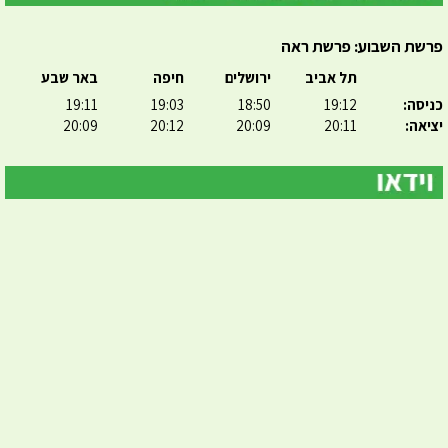
פרשת השבוע: פרשת ראה
תל אביב
ירושלים
חיפה
באר שבע
כניסה:
19:12
18:50
19:03
19:11
יציאה:
20:11
20:09
20:12
20:09