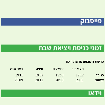
פרשת השבוע: פרשת ראה
תל אביב
ירושלים
חיפה
באר שבע
כניסה:
19:12
18:50
19:03
19:11
יציאה:
20:11
20:09
20:12
20:09