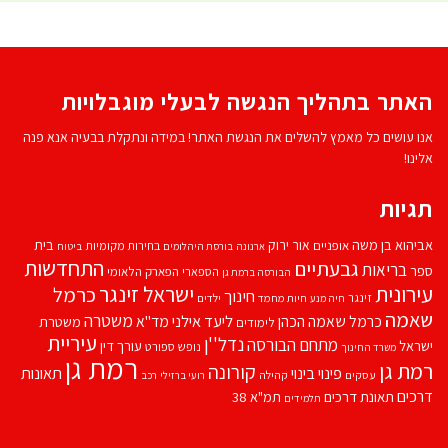
האתר בתהליך הנגשה לבעלי מוגבלויות
אנו עושים כל מאמץ להשלים את הנגשת האתר! במידה ונתקלת בבעיה אנא פנה
אלינו!
תגיות
אביהוא בן משה
בית
אור ירוק
אופניים
בחירות מקומיות
ארנונה
בורסת היהלומים
ביטוח
התחדשות
גבעתיים
בריאות
ספר
הספארי
הפארק הלאומי
הבורסה ברמת גן
עירונית
ישראל זינגר
כרמל
חינוך
זינגר
חיות מחמד
ילדים
חיה מנע
שאמה
משטרה
ליעד אילני
כרמל שאמה הכהן
מד''א
משטרת
לימודים
עיריית
נדל''ן
מתחם הבורסה
ישראל
עורך דין
נופש
ספורט
משרד החינוך
רמת גן
רמת גן
קורונה
פינוי בינוי
תאונות
עסקים
קהילה
רועי ברזילי
רכב
דרכים
תאונת דרכים
תמ"א 38
תלמידים