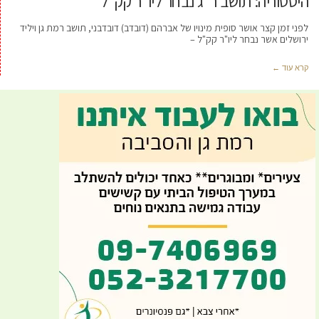
היסטוריה: תושב ר"ג נבחר ליו"ר קק"ל
לפני זמן קצר אושר סופית מינויו של אברהם (דובדב) דובדבני, תושב רמת גן ויליד
ירושלים אשר נבחר ליו"ר קק"ל –
קרא עוד ←