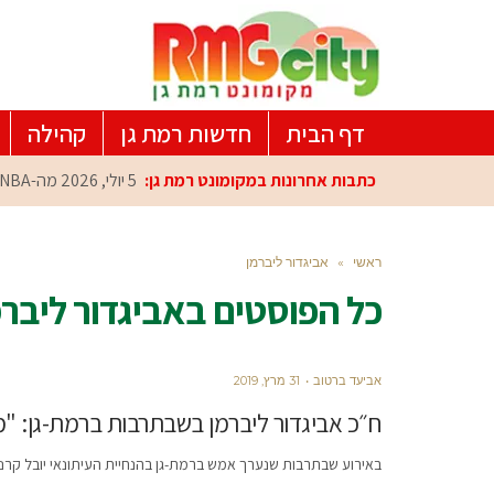
דף הבית
חדשות רמת גן
קהילה
כתבות אחרונות במקומונט רמת גן:
5 יולי, 2026
מה-NBA למרכז הפיתוח ברמת גן: עומרי כספי במפגש הוקרה מיוחד
ראשי
»
אביגדור ליברמן
כל הפוסטים ב
אביגדור ליבר
אביעד ברטוב
31 מרץ, 2019
ח״כ אביגדור ליברמן בשבתרבות ברמת-גן: "
באירוע שבתרבות שנערך אמש ברמת-גן בהנחיית העיתונאי יובל קרני, 