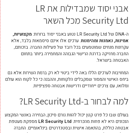
אבני יסוד שמבדילות את LR
Security Ltd מכל השאר
ה-DNA של LR Security Ltd נטוע באבני יסוד ברורות:
מקצועיות,
אמינות, נאמנות ומהימנות
. ערכים אלו אינם סיסמאות בלבד, אלא
עקרונות מנחים שמוטמעים בכל רובד של פעילות החברה. בזכותם,
החברה מחזיקה בדרגת הרישוי הגבוהה והמחמירה ביותר בתחום
האבטחה בישראל.
המחויבות לערכים הללו באה לידי ביטוי לא רק ברמת השירות אלא גם
ביחס האישי והמסור שמקבלים הלקוחות, וההבנה כי כל לקוח הוא עולם
ומלואו, עם צרכים ייחודיים ודרישות אבטחה ספציפיות.
למה לבחור ב-LR Security Ltd?
בעולם שבו כל פרט קטן יכול להוות גורם סיכון, הבחירה באנשי המקצוע
הנכונים היא לא פחות מהכרחית.
LR Security Ltd
מספקת מעטפת
אבטחה כוללת, בהתאמה אישית ובסטנדרטים בינלאומיים. החברה