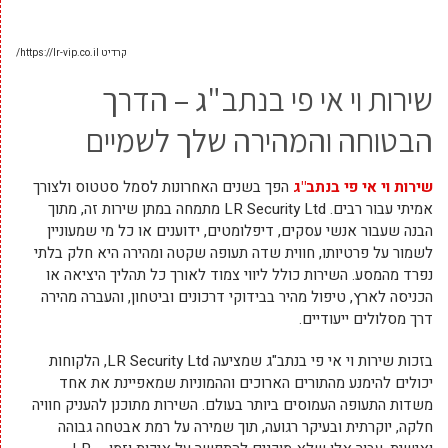
קרדיט https://lr-vip.co.il/
שירות וי אי פי בנתב"ג – הדרך
הבטוחה והמהירה שלך לשמיים
שירות וי אי פי בנתב"ג
הפך בשנים האחרונות לסמל סטטוס ולצורך
אמיתי עבור רבים. LR Security Ltd מתמחה במתן שירות זה, מתוך
הבנה שעבור אנשי עסקים, דיפלומטים, ידוענים או כל מי שמעוניין
לשמור על פרטיותו, חווית שדה תעופה שקטה ומהירה היא חלק בלתי
נפרד מהמסע. השירות כולל ליווי צמוד לאורך כל תהליך היציאה או
הכניסה לארץ, טיפול מהיר בבידוקי דרכונים וביטחון, והעברה מהירה
דרך מסלולים ייעודיים.
בזכות שירות וי אי פי בנתב"ג שמציעה LR Security Ltd, הלקוחות
יכולים להימנע מהתורים הארוכים וההמוניות שמאפיינת את אחד
משדות התעופה העמוסים ביותר בעולם. השירות מתוכנן להעניק חוויה
חלקה, יוקרתית ובעיקר רגועה, תוך שמירה על רמת אבטחה גבוהה