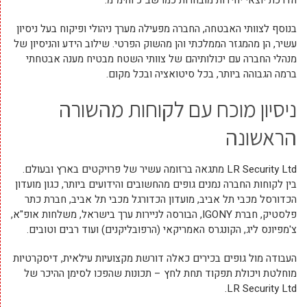
הדרכת יוצאי יחידות מובחרות כמו שב"כ והימ"מ.
בנוסף לצוותי האבטחה, החברה מפעילה מערך ניהולי ופיקוח בעל ניסיון
עשיר, הן מהמגזר הממלכתי והן מהשוק הפרטי. שילוב הידע והניסיון של
מנהלי החברה עם יכולותיהם של צוותי השטח מבטיח מענה אבטחתי
ברמה הגבוהה ביותר, בכל סיטואציה ובכל מקום.
ניסיון מוכח עם לקוחות מהשורה
הראשונה
LR Security Ltd מתגאה ברזומה עשיר של פרויקטים בארץ ובעולם.
בין לקוחות החברה נמנים גופים מהחשובים והידועים ביותר, כגון מועדון
הכדורסל מכבי תל אביב, מועדון הכדורגל מכבי תל אביב, חברת כתר
פלסטיק, חברת IGONY, הבורסה לניירות ערך בישראל, משלחות אופ"א,
צ'מפיונס ליג, הקונגרס האמריקאי (הרפובליקנים) ועוד רבים וטובים.
העבודה מול גופים בכירים כאלה דורשת מקצועיות עילאית, דיסקרטיות
מוחלטת ויכולת תפקוד תחת לחץ – תכונות שהפכו לסימן ההיכר של
LR Security Ltd.