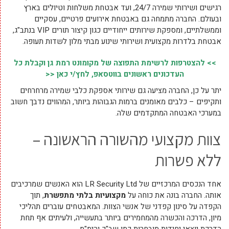
רגישים ושירותי שמירה 24/7, ועד אבטחת משלחות וטיולים בארץ
ובעולם. החברה מתמחה גם באבטחת אירועים פרטיים, עסקיים
וממשלתיים, ומספקת שירותים ייחודיים כגון קיצור תורים VIP בנתב"ג,
אבטחת בלדרות מקצועית ושירותי שינוע מבתי מלון לשדות תעופה.
>> להצטרפות לרשימת התפוצה של מקומונט רמת גן וקבלת כל
העדכונים ראשונים בווטסאפ, לחץ/י כאן <<
יתר על כן, החברה מציעה גם שירותי אספקת כלבי שמירה מרחרחים
ותקיפים – כלבים מאומנים ברמות הגבוהות ביותר, המהווים נדבך חשוב
במערכי האבטחה המתקדמים שלה.
צוות מקצועי מהשורה הראשונה –
ללא פשרות
אחד הנכסים המרכזיים של LR Security Ltd הוא האנשים שמרכיבים
אותה. החברה בונה את כוחה על
מקצועיות בלתי מתפשרת
, תוך
הקפדה על סינון קפדני של אנשי הצוות. המאבטחים עוברים תהליכי
מיון, הדרכה והכשרה מהמחמירים ביותר בתעשייה, ולעיתים אף תחת