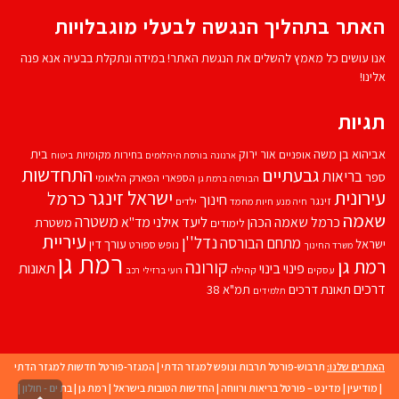
האתר בתהליך הנגשה לבעלי מוגבלויות
אנו עושים כל מאמץ להשלים את הנגשת האתר! במידה ונתקלת בבעיה אנא פנה
אלינו!
תגיות
אביהוא בן משה
בית
אור ירוק
אופניים
בחירות מקומיות
ארנונה
בורסת היהלומים
ביטוח
התחדשות
גבעתיים
בריאות
ספר
הספארי
הפארק הלאומי
הבורסה ברמת גן
עירונית
ישראל זינגר
כרמל
חינוך
זינגר
חיות מחמד
ילדים
חיה מנע
שאמה
משטרה
ליעד אילני
כרמל שאמה הכהן
מד''א
משטרת
לימודים
עיריית
נדל''ן
מתחם הבורסה
ישראל
עורך דין
נופש
ספורט
משרד החינוך
רמת גן
רמת גן
קורונה
פינוי בינוי
תאונות
עסקים
קהילה
רועי ברזילי
רכב
דרכים
תאונת דרכים
תמ"א 38
תלמידים
האתרים שלנו:
תרבוש-פורטל תרבות ונופש למגזר הדתי
|
המגזר-פורטל חדשות למגזר הדתי
|
מודיעין
|
מדינט – פורטל בריאות ורווחה
|
החדשות הטובות בישראל
|
רמת גן
|
בת ים - חולון
|