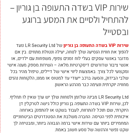
שירות VIP בשדה התעופה בן גוריון –
להתחיל ולסיים את המסע ברוגע
ובסטייל
שירות VIP בשדה התעופה בן גוריון
של LR Security Ltd נועד
להפוך את חווית הנסיעה שלך לנוחה, יעילה ונטולת מתחים. בין אם
מדובר באנשי עסקים בעלי לוח זמנים צפוף, משפחות עם ילדים, או
אנשי ציבור שדורשים דיסקרטיות מלאה – השירות מספק מענה אישי
ומקצועי לכל צורך. באמצעות ליווי אישי של דיילים, טיפול מהיר בכל
שלבי הבידוק, והסעה ברכב ייעודי עד למטוס או ממנו, הלקוחות נהנים
מחוויה יוקרתית ונעימה כבר מהרגע הראשון.
LR Security Ltd מבינה שלזמן ולנוחות שלך יש ערך שאין לו תחליף.
לכן, שירות VIP בשדה התעופה בן גוריון כולל גישה לטרקלין דן
היוקרתי, שם תוכל להתרווח, לעבוד בשקט או להתפנק בארוחה
איכותית לפני הטיסה. החברה משלבת את הסטנדרטים הביטחוניים
המחמירים ביותר עם שירות אישי ברמה הגבוהה ביותר, ומבטיחה לך
שקט נפשי והרגשה של נוסע חשוב באמת.