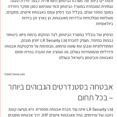
והסודיים ביותר של מערכת הביטחון הישראלית. כבוגר יחידת ההגנה
הגופנית המובחרת במשרד הביטחון וכמי ששימש כסגן מפקד היחידה
במשך מספר שנים, בובליל צבר ניסיון עצום באבטחת אישים, מתקנים,
משלחות ממלכתיות ובלדרות מאובטחת, הן בארץ והן בזירות
בינלאומיות.
הניסיון של בובליל במשרד הביטחון, לצד החזקתו ברמות סיווג ביטחוני
גבוהות במיוחד, מעניק לחברת LR Security Ltd יתרון מובהק.
המתודולוגיות שבהן הוא עושה שימוש, מבוססות על פרקטיקות אבטחה
פדרליות מהמחמירות בעולם, מה שמציב את החברה בחזית תחום
האבטחה והביטחון בישראל ובעולם.
Credit Canva.com
אבטחה בסטנדרטים הגבוהים ביותר
– בכל תחום
LR Security Ltd אינה עוד חברת אבטחה מסחרית. היא מציעה קשת
רחבה של שירותים, החל מאבטחת אישים VIP, דרך אבטחת מתקנים