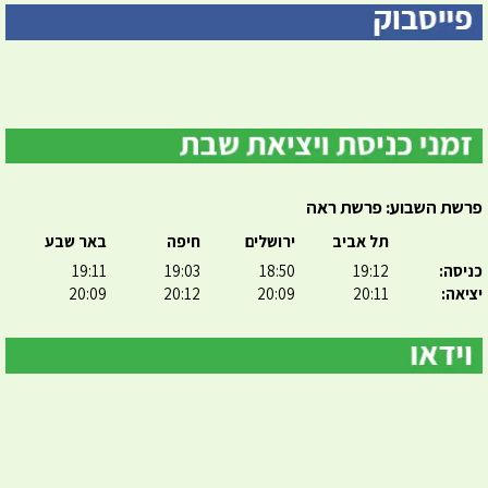
פרשת השבוע: פרשת ראה
תל אביב
ירושלים
חיפה
באר שבע
כניסה:
19:12
18:50
19:03
19:11
יציאה:
20:11
20:09
20:12
20:09