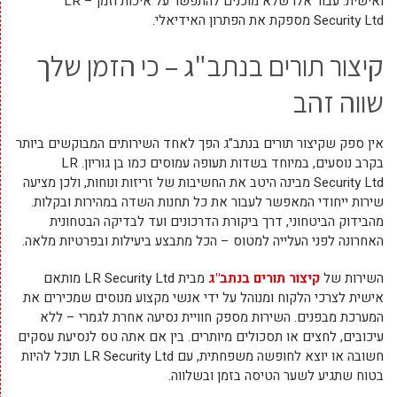
ואישית. עבור אלו שלא מוכנים להתפשר על איכות וזמן – LR
Security Ltd מספקת את הפתרון האידיאלי.
קיצור תורים בנתב"ג – כי הזמן שלך
שווה זהב
אין ספק שקיצור תורים בנתב"ג הפך לאחד השירותים המבוקשים ביותר
בקרב נוסעים, במיוחד בשדות תעופה עמוסים כמו בן גוריון. LR
Security Ltd מבינה היטב את החשיבות של זריזות ונוחות, ולכן מציעה
שירות ייחודי המאפשר לעבור את כל תחנות השדה במהירות ובקלות.
מהבידוק הביטחוני, דרך ביקורת הדרכונים ועד לבדיקה הבטחונית
האחרונה לפני העלייה למטוס – הכל מתבצע ביעילות ובפרטיות מלאה.
השירות של
קיצור תורים בנתב"ג
מבית LR Security Ltd מותאם
אישית לצרכי הלקוח ומנוהל על ידי אנשי מקצוע מנוסים שמכירים את
המערכת מבפנים. השירות מספק חוויית נסיעה אחרת לגמרי – ללא
עיכובים, לחצים או תסכולים מיותרים. בין אם אתה טס לנסיעת עסקים
חשובה או יוצא לחופשה משפחתית, עם LR Security Ltd תוכל להיות
בטוח שתגיע לשער הטיסה בזמן ובשלווה.