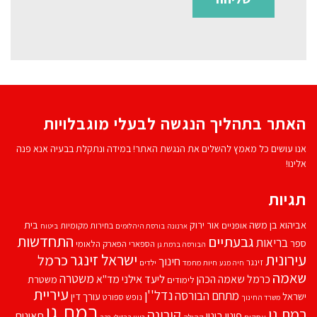
האתר בתהליך הנגשה לבעלי מוגבלויות
אנו עושים כל מאמץ להשלים את הנגשת האתר! במידה ונתקלת בבעיה אנא פנה
אלינו!
תגיות
אביהוא בן משה
בית
אור ירוק
אופניים
בחירות מקומיות
ארנונה
בורסת היהלומים
ביטוח
התחדשות
גבעתיים
בריאות
ספר
הספארי
הפארק הלאומי
הבורסה ברמת גן
עירונית
ישראל זינגר
כרמל
חינוך
זינגר
חיות מחמד
ילדים
חיה מנע
שאמה
משטרה
ליעד אילני
כרמל שאמה הכהן
מד''א
משטרת
לימודים
עיריית
נדל''ן
מתחם הבורסה
ישראל
עורך דין
נופש
ספורט
משרד החינוך
רמת גן
רמת גן
קורונה
פינוי בינוי
תאונות
עסקים
קהילה