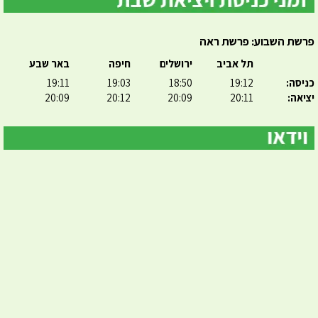
פרשת השבוע: פרשת ראה
תל אביב
ירושלים
חיפה
באר שבע
כניסה:
19:12
18:50
19:03
19:11
יציאה:
20:11
20:09
20:12
20:09