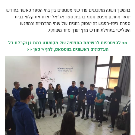
בהמשך השנה מתוכננים עוד שני מפגשים בין בתי הספר כאשר בחודש
ינואר מתוכנן מפגש נוסף בו בית ספר אג'יאל יארח את קלעי בבית
ספרם ביפו-מפגש זה יעסוק בחגים של שתי התרבויות ובמפגש
השלישי בתחילת חודש מרץ יערך סיור משותף.
>> להצטרפות לרשימת התפוצה של מקומונט רמת גן וקבלת כל
העדכונים ראשונים בווטסאפ, לחץ/י כאן <<