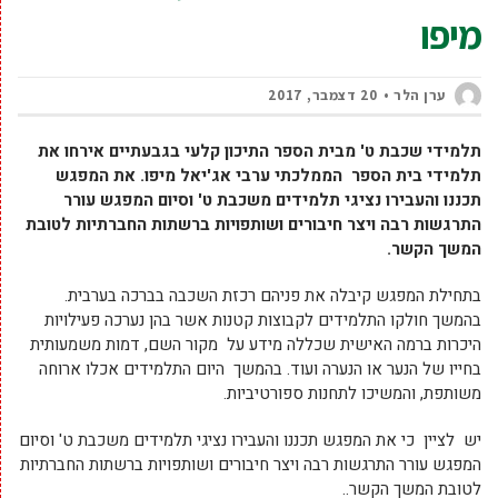
מיפו
ערן הלר
20 דצמבר, 2017
תלמידי שכבת ט' מבית הספר התיכון קלעי בגבעתיים אירחו את
תלמידי בית הספר הממלכתי ערבי אג'יאל מיפו. את המפגש
תכננו והעבירו נציגי תלמידים משכבת ט' וסיום המפגש עורר
התרגשות רבה ויצר חיבורים ושותפויות ברשתות החברתיות לטובת
המשך הקשר.
בתחילת המפגש קיבלה את פניהם רכזת השכבה בברכה בערבית.
בהמשך חולקו התלמידים לקבוצות קטנות אשר בהן נערכה פעילויות
היכרות ברמה האישית שכללה מידע על מקור השם, דמות משמעותית
בחייו של הנער או הנערה ועוד. בהמשך היום התלמידים אכלו ארוחה
משותפת, והמשיכו לתחנות ספורטיביות.
יש לציין כי את המפגש תכננו והעבירו נציגי תלמידים משכבת ט' וסיום
המפגש עורר התרגשות רבה ויצר חיבורים ושותפויות ברשתות החברתיות
לטובת המשך הקשר..