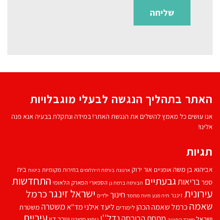
האתר בתהליך הנגשה לבעלי מוגבלויות
אנו עושים כל מאמץ להשלים את הנגשת האתר! במידה ונתקלת בבעיה אנא פנה
אלינו!
תגיות
אביהוא בן משה
בית
אור ירוק
אופניים
בחירות מקומיות
ארנונה
בורסת היהלומים
ביטוח
התחדשות
גבעתיים
בריאות
ספר
הספארי
הפארק הלאומי
הבורסה ברמת גן
עירונית
ישראל זינגר
כרמל
חינוך
זינגר
חיות מחמד
ילדים
חיה מנע
שאמה
משטרה
ליעד אילני
כרמל שאמה הכהן
מד''א
משטרת
לימודים
עיריית
נדל''ן
מתחם הבורסה
ישראל
עורך דין
נופש
ספורט
משרד החינוך