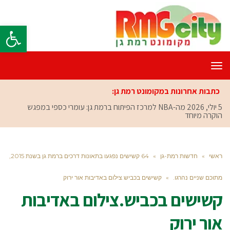
פתח סרגל
תפריט
כתבות אחרונות במקומונט רמת גן:
5 יולי, 2026
מה-NBA למרכז הפיתוח ברמת גן: עומרי כספי במפגש
הוקרה מיוחד
ראשי
»
חדשות רמת-גן
»
64 קשישים נפגעו בתאונות דרכים ברמת גן בשנת 2015,
מתוכם שניים נהרגו.
»
קשישים בכביש.צילום באדיבות אור ירוק
קשישים בכביש.צילום באדיבות
אור ירוק