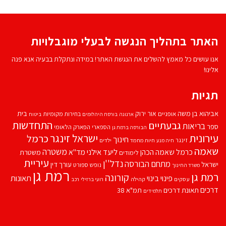
האתר בתהליך הנגשה לבעלי מוגבלויות
אנו עושים כל מאמץ להשלים את הנגשת האתר! במידה ונתקלת בבעיה אנא פנה
אלינו!
תגיות
אביהוא בן משה
בית
אור ירוק
אופניים
בחירות מקומיות
ארנונה
בורסת היהלומים
ביטוח
התחדשות
גבעתיים
בריאות
ספר
הספארי
הפארק הלאומי
הבורסה ברמת גן
עירונית
ישראל זינגר
כרמל
חינוך
זינגר
חיות מחמד
ילדים
חיה מנע
שאמה
משטרה
ליעד אילני
כרמל שאמה הכהן
מד''א
משטרת
לימודים
עיריית
נדל''ן
מתחם הבורסה
ישראל
עורך דין
נופש
ספורט
משרד החינוך
רמת גן
רמת גן
קורונה
פינוי בינוי
תאונות
עסקים
קהילה
רועי ברזילי
רכב
דרכים
תאונת דרכים
תמ"א 38
תלמידים