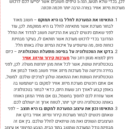
לכן, בכדי שלא תטעו, הנה 5 טיפים חשובים אשר יסייעו לכם לרכוש
מערכות מיזוג אוויר בצורה הרבה יותר חכמה ונכונה:
התאימו את המערכת לחלל בו היא תמוקם
– חשוב מאוד
לבחור מערכת אשר מתאימה לחלל בו היא ממוקמת. לכן, עוד
לפני שאתם ניגשים לבצע את הרכישה חשוב למדוד את החלל
המדובר בכדי לרכוש מערכת אשר תותאם לו, בעיקר מבחינת
כוחות סוס, מה שישפיע על איכות המיזוג שלה באותו חלל.
בדקו את הטכנולוגיה על בסיסה מופעלת הטכנולוגיה
– כיום
ניתן למצוא מגוון רחב של
מערכות קירור ומיזוג אוויר
בטכנולוגיות שונות, אשר לכל אחת מהן יתרונות משלה. לכן, לפני
בחירה ורכישה של מערכות מיזוג אוויר חשוב מאוד לבחון את
הטכנולוגיות השונות ואת ההתאמה שלהן לצרכים שלכם. למשל,
אם אתם רוכשים מערכת מיזוג אוויר למקום בו ישתמשו בה
באופן קבוע לאורך רוב שעות היום, כדאי לבחור בטכנולוגיה
אשר עוזרת לכם לחסוך בחשמל, גם אם מחיר המזגן האוחז
באותה טכנולוגיה הינו יקר יותר, לטווח ארוך זה ישתלם לכם.
התאימו נכון את עיצוב המערכת למקום בו היא תוצב
– לפני
שאתם ניגשים לבחור מערכות קירור ומיזוג אוויר בדקו את
העיצובים השונים ואת מה שיתאים לחלל שלכם. בין אם זה
מבחינת גודל המערכת שתוצב בתוך הבית, הצבע החיצוני או עיצוב