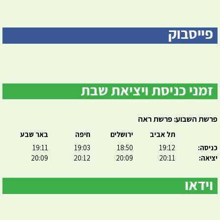
פרשת השבוע: פרשת ראה
תל אביב
ירושלים
חיפה
באר שבע
כניסה:
19:12
18:50
19:03
19:11
יציאה:
20:11
20:09
20:12
20:09