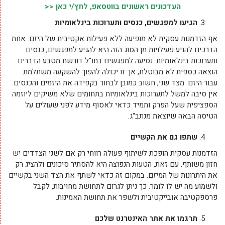
העדכונים ראשונים בווטסאפ, לחץ/י כאן <<
הגיעו למפגשים, כנסים ותערוכות בינלאומיות
אף הזדמנות עסקית לא מופיעה ללא פעילות אקטיבית של היזם. אחת
הדרכים להניע פעילויות מן הסוג הזה היא להגיע למפגשים, כנסים
ותערוכות בינלאומיות. נסיעה למפגשים בחו"ל דורשת מטבע הדברים
הוצאה כספית לא מבוטלת, אך זו יכולה להפוך להשקעה משתלמת
עבור היזם. מצד שני, חשוב כמובן לבחור בקפידה את היזמים והכנסים.
אין סיבה למשל לתערוכות בינלאומיות בתחומים שלא משיקים ליוזמה
הספציפית שעל הפרק ותמיד כדאי לאסוף מידע לפני שעולים על
הטיסה הבאה שיוצאת מנתב"ג.
שתפו גם את הקשיים
הזדמנות עסקית הופכת לשיתוף פעולה רווחי רק אם לשני הצדדים יש
חזון משותף. עם זאת, הטעות הנפוצה היא להסתיר סיכונים ולהציג רק
את היתרונות של המיזם. במקום זה כדאי לשתף את הצד השני בקשיים
ולשמוע מה יש לו לומר. כך ניתן לגרום לתחושת מחויבות, לקבל
פרספקטיבה אובייקטיבית ולשפר את תחושת האמינות.
תרגמו את אתר האינטרנט שלכם