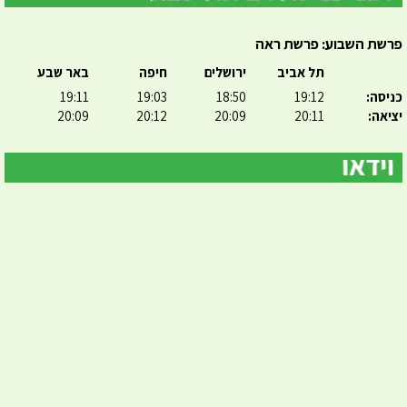
פרשת השבוע: פרשת ראה
תל אביב
ירושלים
חיפה
באר שבע
כניסה:
19:12
18:50
19:03
19:11
יציאה:
20:11
20:09
20:12
20:09