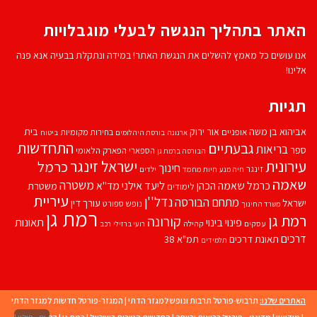
האתר בתהליך הנגשה לבעלי מוגבלויות
אנו עושים כל מאמץ להשלים את הנגשת האתר! במידה ונתקלת בבעיה אנא פנה
אלינו!
תגיות
אביהוא בן משה
בית
אור ירוק
אופניים
בחירות מקומיות
ארנונה
בורסת היהלומים
ביטוח
התחדשות
גבעתיים
בריאות
ספר
הספארי
הפארק הלאומי
הבורסה ברמת גן
עירונית
ישראל זינגר
כרמל
חינוך
זינגר
חיות מחמד
ילדים
חיה מנע
שאמה
משטרה
ליעד אילני
כרמל שאמה הכהן
מד''א
משטרת
לימודים
עיריית
נדל''ן
מתחם הבורסה
ישראל
עורך דין
נופש
ספורט
משרד החינוך
רמת גן
רמת גן
קורונה
פינוי בינוי
תאונות
עסקים
קהילה
רועי ברזילי
רכב
דרכים
תאונת דרכים
תמ"א 38
תלמידים
האתרים שלנו:
תרבוש-פורטל תרבות ונופש למגזר הדתי
|
המגזר-פורטל חדשות למגזר הדתי