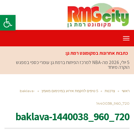
פתח סרגל
תפריט
כתבות אחרונות במקומונט רמת גן:
5 יולי, 2026
מה-NBA למרכז הפיתוח ברמת גן: עומרי כספי במפגש
הוקרה מיוחד
ראשי
»
צרכנות
»
5 טיפים להקמת אירוע במינימום מאמץ
»
baklava-
1440038_960_720
baklava-1440038_960_720