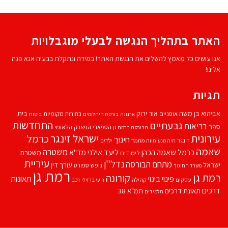
האתר בתהליך הנגשה לבעלי מוגבלויות
אנו עושים כל מאמץ להשלים את הנגשת האתר! במידה ונתקלת בבעיה אנא פנה
אלינו!
תגיות
אביהוא בן משה
בית
אור ירוק
אופניים
בחירות מקומיות
ארנונה
בורסת היהלומים
ביטוח
התחדשות
גבעתיים
בריאות
ספר
הספארי
הפארק הלאומי
הבורסה ברמת גן
עירונית
ישראל זינגר
כרמל
חינוך
זינגר
חיות מחמד
ילדים
חיה מנע
שאמה
משטרה
ליעד אילני
כרמל שאמה הכהן
מד''א
משטרת
לימודים
עיריית
נדל''ן
מתחם הבורסה
ישראל
עורך דין
נופש
ספורט
משרד החינוך
רמת גן
רמת גן
קורונה
פינוי בינוי
תאונות
עסקים
קהילה
רועי ברזילי
רכב
דרכים
תאונת דרכים
תמ"א 38
תלמידים