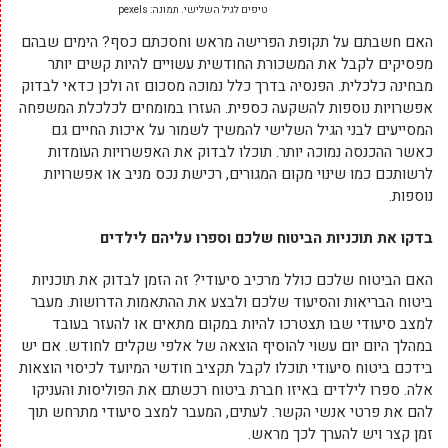
טיפים לגיל השלישי. תמונה: pexels
האם חשבתם על תקופת הפרישה מראש וחסכתם כסף? הימים שבהם
מפסיקים לקבל את המשכורת החודשית עשויים להיות קשים יותר
מבחינה כלכלית. הפנסיה בדרך כלל נמוכה מסכום זה ולכן כדאי לבדוק
אפשרויות נוספות להשקעה כספית. העזרו במומחים לכלכלת המשפחה
המסייעים לבני הגיל השלישי להמשיך לשמור על איכות החיים גם
כאשר ההכנסה נמוכה יותר. תוכלו לבדוק את האפשרויות העומדות
לרשותכם כמו שינוי מקום המגורים, רכישת נכס מניב או אפשרויות
נוספות.
בדקו את תוכניות הביטוח שלכם וספרו עליהם לילדים
האם הביטוח שלכם כולל מרכיב סיעודי? זה הזמן לבדוק את תוכניות
ביטוח הבריאות והסיעוד שלכם ולבצע את ההתאמות הדרושות. מעבר
למצב סיעודי שבו תצטרכו להיות במקום מתאים או להעזר בעובד
במהלך היום יום עשוי להוסיף הוצאה של אלפי שקלים לחודש. אם יש
בידכם ביטוח סיעודי תוכלו לקבל תקציב חודשי המיועד לכיסוי הוצאות
אלה. ספרו לילדים באיזו חברת ביטוח רכשתם את הפוליסות והעניקו
להם את פרטי אנשי הקשר. לעתים, המעבר למצב סיעודי מתרחש תוך
זמן קצר ויש להערך לכך מראש.