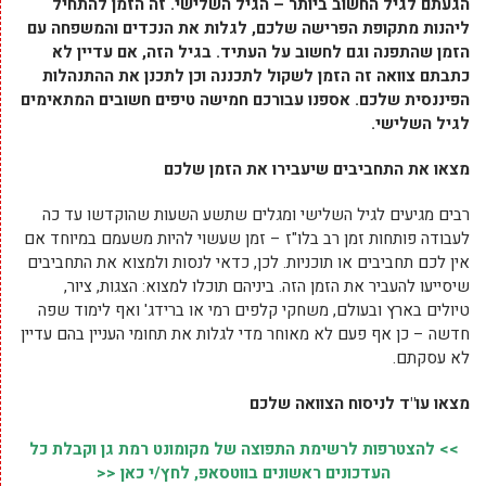
הגעתם לגיל החשוב ביותר – הגיל השלישי. זה הזמן להתחיל
ליהנות מתקופת הפרישה שלכם, לגלות את הנכדים והמשפחה עם
הזמן שהתפנה וגם לחשוב על העתיד. בגיל הזה, אם עדיין לא
כתבתם צוואה זה הזמן לשקול לתכננה וכן לתכנן את ההתנהלות
הפיננסית שלכם. אספנו עבורכם חמישה טיפים חשובים המתאימים
לגיל השלישי.
מצאו את התחביבים שיעבירו את הזמן שלכם
רבים מגיעים לגיל השלישי ומגלים שתשע השעות שהוקדשו עד כה
לעבודה פותחות זמן רב בלו"ז – זמן שעשוי להיות משעמם במיוחד אם
אין לכם תחביבים או תוכניות. לכן, כדאי לנסות ולמצוא את התחביבים
שיסייעו להעביר את הזמן הזה. ביניהם תוכלו למצוא: הצגות, ציור,
טיולים בארץ ובעולם, משחקי קלפים רמי או ברידג' ואף לימוד שפה
חדשה – כן אף פעם לא מאוחר מדי לגלות את תחומי העניין בהם עדיין
לא עסקתם.
מצאו עו"ד לניסוח הצוואה שלכם
>> להצטרפות לרשימת התפוצה של מקומונט רמת גן וקבלת כל
העדכונים ראשונים בווטסאפ, לחץ/י כאן <<