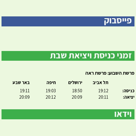
פרשת השבוע: פרשת ראה
תל אביב
ירושלים
חיפה
באר שבע
כניסה:
19:12
18:50
19:03
19:11
יציאה:
20:11
20:09
20:12
20:09