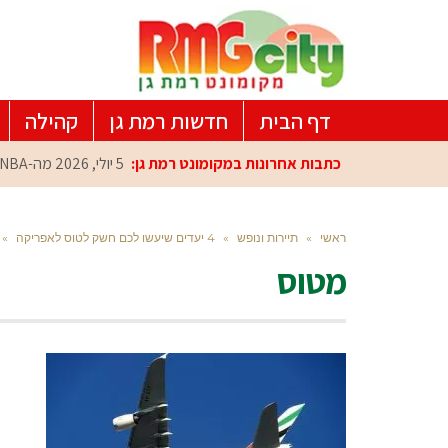
דף הבית
חדשות רמת גן
קהילה
כתבות אחרונות במקומונט רמת גן:
5 יולי, 2026
מה-NBA למרכז הפיתוח ברמת גן: עומרי כספי במפגש הוקרה מיוחד
ראשי
»
תיירות ונופש
»
4 יעדים שיעשו לכם חשק לטוס לאפריקה
»
מטוס