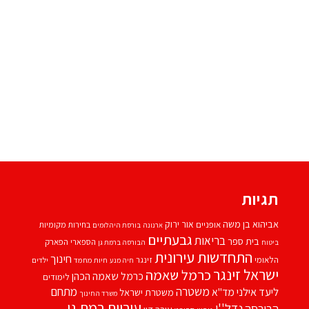
תגיות
אביהוא בן משה
אור ירוק
אופניים
בחירות מקומיות
ארנונה
בורסת היהלומים
גבעתיים
בריאות
בית ספר
הספארי
הפארק
ביטוח
הבורסה ברמת גן
התחדשות עירונית
חינוך
הלאומי
זינגר
חיות מחמד
ילדים
חיה מנע
ישראל זינגר
כרמל שאמה
כרמל שאמה הכהן
לימודים
משטרה
ליעד אילני
מתחם
מד''א
משטרת ישראל
משרד החינוך
עיריית רמת גן
נדל''ן