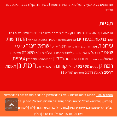
אנו עושים כל מאמץ להשלים את הנגשת האתר! במידה ונתקלת בבעיה אנא פנה
אלינו!
תגיות
אביהוא בן משה
בית
אור ירוק
אופניים
בחירות מקומיות
ארנונה
בורסת היהלומים
ביטוח
התחדשות
גבעתיים
בריאות
ספר
הספארי
הפארק הלאומי
הבורסה ברמת גן
עירונית
ישראל זינגר
כרמל
חינוך
זינגר
חיות מחמד
ילדים
חיה מנע
שאמה
משטרה
ליעד אילני
כרמל שאמה הכהן
מד''א
משטרת
לימודים
עיריית
נדל''ן
מתחם הבורסה
ישראל
עורך דין
נופש
ספורט
משרד החינוך
רמת גן
רמת גן
קורונה
פינוי בינוי
תאונות
עסקים
קהילה
רועי ברזילי
רכב
דרכים
תאונת דרכים
תמ"א 38
תלמידים
האתרים שלנו:
תרבוש-פורטל תרבות ונופש למגזר הדתי
|
המגזר-פורטל חדשות למגזר הדתי
|
מודיעין
|
מדינט – פורטל בריאות ורווחה
|
החדשות הטובות בישראל
|
רמת גן
|
בת ים - חולון
|
גליל
גב"ש
|
יש''ע:שומרון בנימין וגוש עציון
|
במרכז- לחברי הבית היהודי
|
לוד
|
לימודים אקדמאיים
לרא
העמו
בישראל
|
חדשות ישראל
|
כפר סבא
|
נדל"ן