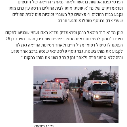
הפרטי נפגע אנושות בראשו ולאחר מאמצי החייאה של חובשים
ופראמדיקים של מד"א שפינו אותו לבית החולים הדסה עין כרם מותו
נקבע בבית החולים. 4 פצועים קל משברי זכוכיות פונו לבית החולים
שערי צדק ובנוסף טופלו 3 נפגעי חרדה.
כונן מד"א ד"ר מיכאל הרמן ופראמדיק מד"א ראם נעימי שהגיעו למקום
סיפרו: "סמוך למיניבוס ראינו מספר פצועים שוכבים, מהם, צעיר כבן 25
הענקנו לו טיפול רפואי מציל חיים ולאחר ניסיונות החייאה נאצלנו
לקבוע את מותו בשטח. גבר נוסף פלסטינאי שנסע ברכב אחר נפגע
והיה ללא סימני חיים ולאחר זמן קצר קבענו את מותו במקום "
צילום דוברות מדא