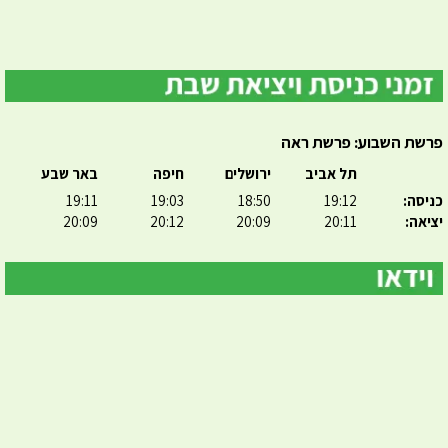
פרשת השבוע: פרשת ראה
תל אביב
ירושלים
חיפה
באר שבע
כניסה:
19:12
18:50
19:03
19:11
יציאה:
20:11
20:09
20:12
20:09