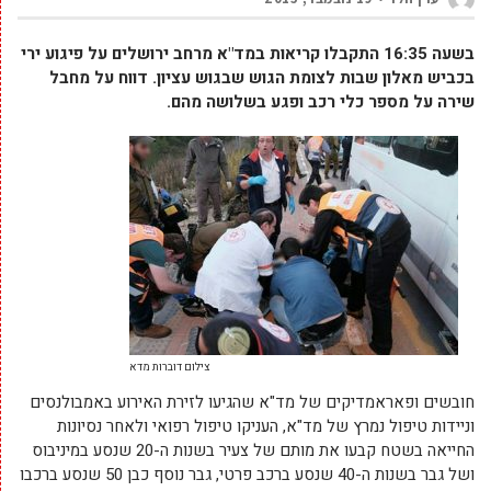
בשעה 16:35 התקבלו קריאות במד"א מרחב ירושלים על פיגוע ירי
בכביש מאלון שבות לצומת הגוש שבגוש עציון. דווח על מחבל
שירה על מספר כלי רכב ופגע בשלושה מהם.
צילום דוברות מדא
חובשים ופאראמדיקים של מד"א שהגיעו לזירת האירוע באמבולנסים
וניידות טיפול נמרץ של מד"א, העניקו טיפול רפואי ולאחר נסיונות
החייאה בשטח קבעו את מותם של צעיר בשנות ה-20 שנסע במיניבוס
ושל גבר בשנות ה-40 שנסע ברכב פרטי, גבר נוסף כבן 50 שנסע ברכבו