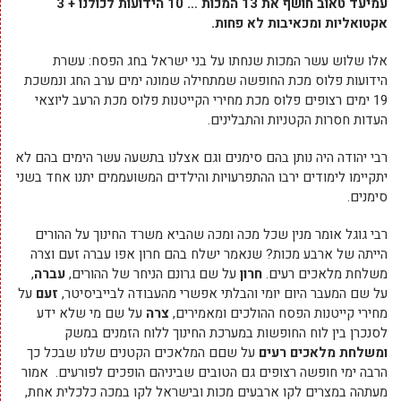
עמיעד טאוב חושף את 13 המכות … 10 הידועות לכולנו + 3
אקטואליות ומכאיבות לא פחות.
אלו שלוש עשר המכות שנחתו על בני ישראל בחג הפסח: עשרת
הידועות פלוס מכת החופשה שמתחילה שמונה ימים ערב החג ונמשכת
19 ימים רצופים פלוס מכת מחירי הקייטנות פלוס מכת הרעב ליוצאי
העדות חסרות הקטניות והתבלינים.
רבי יהודה היה נותן בהם סימנים וגם אצלנו בתשעה עשר הימים בהם לא
יתקיימו לימודים ירבו ההתפרעויות והילדים המשועממים יתנו אחד בשני
סימנים.
רבי גוגל אומר מנין שכל מכה ומכה שהביא משרד החינוך על ההורים
הייתה של ארבע מכות? שנאמר ישלח בהם חרון אפו עברה זעם וצרה
משלחת מלאכים רעים.
חרון
על שם גרונם הניחר של ההורים,
עברה
,
על שם המעבר היום יומי והבלתי אפשרי מהעבודה לבייביסיטר,
זעם
על
מחירי קייטנות הפסח ההולכים ומאמירים,
צרה
על שם מי שלא ידע
לסנכרן בין לוח החופשות במערכת החינוך ללוח הזמנים במשק
ומשלחת מלאכים רעים
על שםם המלאכים הקטנים שלנו שבכל כך
הרבה ימי חופשה רצופים גם הטובים שביניהם הופכים לפורעים. אמור
מעתהה במצרים לקו ארבעים מכות ובישראל לקו במכה כלכלית אחת,