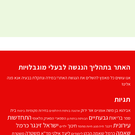
האתר בתהליך הנגשה לבעלי מוגבלויות
אנו עושים כל מאמץ להשלים את הנגשת האתר! במידה ונתקלת בבעיה אנא פנה
אלינו!
תגיות
אביהוא בן משה
בית
אור ירוק
אופניים
בחירות מקומיות
ארנונה
בורסת היהלומים
ביטוח
התחדשות
גבעתיים
בריאות
ספר
הספארי
הפארק הלאומי
הבורסה ברמת גן
עירונית
ישראל זינגר
כרמל
חינוך
זינגר
חיות מחמד
ילדים
חיה מנע
שאמה
משטרה
ליעד אילני
כרמל שאמה הכהן
מד''א
משטרת
לימודים