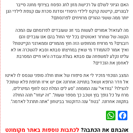
האם הגיוני לשלם על רכישת מזון לחג הפסח בצירוף מחנה סייבר
לבוגרים, קייטנת קרקס לילדי היסודי וסדנת סכרת עם קצפת לילדי הגן
יותר ממה ששני ההורים מרוויחים לפרנסתם?
מה לעזאזל אמורים לעשות בני זוג שעובדים לפרנסתם עם המכה
הקשה של שחרור זאטוטים בכל ימי החול בהם אנו עובדים והם
רובצים? מי מרוויח מהחופש הזה חוץ מהמורים וממארגני הקייטנות?
ואיך אמור להתמודד מי שאין במחיצתו סבתא וסבא להשכרה או לא
עלינו נקלע למשפחה עם סבתא בעלת עבודה ו\או חיים המסרבת
לאחסן את הנכדים?
המצב הנוכחי מזכיר לי את סיפורו של אותו חולה סופני שגסס לו לאיטו
אל חדר הרופא ושאל בתחינה אחרונה אם יש איזו תרופת פלא שתוכל
להצילו? "בוודאי" ענה המומחה "סע לים המלח כנס לחוף המינרלים,
מרח על כל גופך בוץ ושכב כך מספר שעות". "זה יעזור" תהה החולה
בתקווה אחרונה. "בטח" ענה הדוקטור בביטחון "אתה תתרגל לאדמה".
WhatsApp
Facebook
אהבתם את הכתבה?
לכתבות נוספות באתר מקומונט