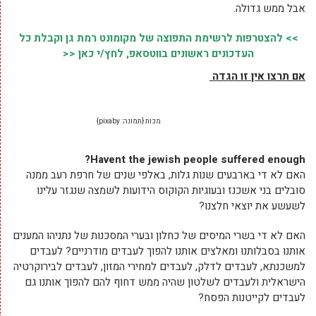
אבל ממש גדולה.
>> להצטרפות לרשימת התפוצה של מקומונט רמת גן וקבלת כל
העדכונים ראשונים בווטסאפ, לחץ/י כאן <<
אם תרצו אין זו הגדה
מכות {תמונה: pixaby}
Havent the jewish people suffered enough?
האם לא די בארבעים שנות גלות, באלפי שנים של חרפת רעב ממנה
סובלים בני אשכנז ובעוגיות הקוקוס הידועות לשמצה שנגזר עלינו
לשעשע את יוצאי חלצנו?
האם לא די בשרי המיסים של כחלון ובערי המסכנות של נתניהו המענים
אותנו בסבלותנו ומאלצים אותנו להפוך לעבדים מודרניים? לעבדים
למשכנתא, לעבדים לדלק, לעבדים למחירי המזון, לעבדים לבירוקרטיה
הישראלית ולעבדים לשלטון שהיה ממש דחוף להם להפוך אותנו גם
לעבדים לקייטנות הפסח?