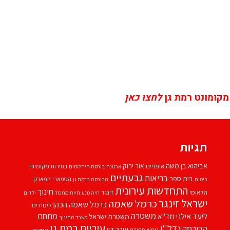
מקומונט רמת גן
לחצו כאן
תגיות
אביהוא בן משה
אור ירוק
אופניים
בחירות מקומיות
ארנונה
בורסת היהלומים
גבעתיים
בריאות
בית ספר
הספארי
הפארק
ביטוח
הבורסה ברמת גן
התחדשות עירונית
חינוך
הלאומי
זינגר
חיות מחמד
ילדים
חיה מנע
ישראל זינגר
כרמל שאמה
כרמל שאמה הכהן
לימודים
משטרה
ליעד אילני
מתחם
מד''א
משטרת ישראל
משרד החינוך
עיריית רמת גן
נדל''ן
הבורסה
עורך דין
נופש
ספורט
עסקים