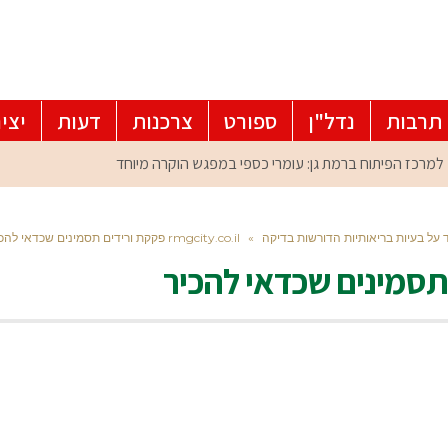
תרבות
נדל"ן
ספורט
צרכנות
דעות
יצי
»
rmgcity.co.il פקקת ורידים תסמינים שכדאי להכיר