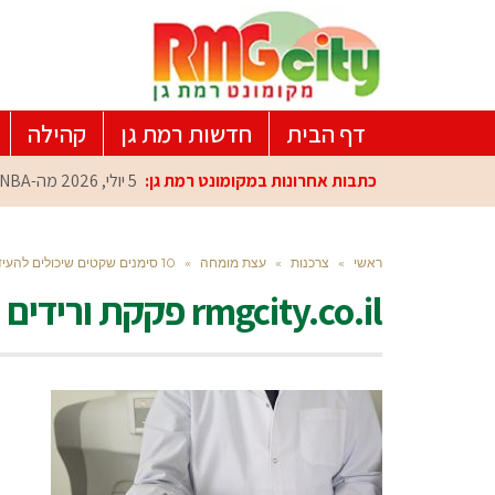
דף הבית
חדשות רמת גן
קהילה
כתבות אחרונות במקומונט רמת גן:
5 יולי, 2026
מה-NBA למרכז הפיתוח ברמת גן: עומרי כספי במפגש הוקרה מיוחד
ראשי
»
צרכנות
»
עצת מומחה
»
10 סימנים שקטים שיכולים להעיד על בעיות בריאותיות הדורשות בדיקה
rmgcity.co.il פקקת ורידים תסמינים שכדאי להכיר