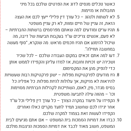
כאשר נוכלים מנסים לדוג את הפרטים שלכם בכל מיני
תחבולות או מזימות.
לא לשתות ולנהוג – כל עורך דין פלילי ייעץ לכם את העצה
הזאת, זה עניין של חיים ומוות, לא רק עניין משפטי.
תהיו ערים ומודעים למה שאתם מפרסמים ברשתות החברתיות –
לא פעם, אנשים צריכים עו"ד בעקבות תביעות של דיבה, מה
שיכול להימנע אם תהיו חכמים מראש. מה שנקרא, "סוף מעשה
במחשבה תחילה".
דעו למה אתם זכאים במקום העבודה שלכם – לכל שכיר
ושכירה יש זכויות וחובות, אז למדו עליהן והקפידו לממש אותן
כדי להפיק מהן את המקסימום.
היו מודעים לפרקטיקות מפלות – ישנן פרקטיקות רבות שעשויות
להיראות לא מזיקות, אך עלולות להיות מפלות. כל אפליה כל
בסיס מגדר, מין, לאום, השתייכות לקהילות חברתיות מסוימות
וכו' – מהווה עילה לתביעה משפטית.
הקפידו על תיעוד במקרה הצורך – כל עורך דין פלילי וכל עו"ד
אחר יגידו לכם שחשוב תמיד לתעד מקרים כאלו ואחרים.
הקפידו לעשות זאת בצמוד למקרה שלכם.
כבדו את דמויות הסמכות בית המשפט – אם אתם מגיעים לבית
המשפט, חשוב מאוד לכבד את דמויות הסמכות הניצבות מולכם.