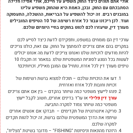
אולי אתם תוהים כיצד החוק משפיע על חייכם, אולי אפילו חלילה
הסתבכתם עם החוק. ובכן, האמת היא שהחוק משפיע עלינו
במובנים רבים. זה יכול להשפיע על הבריאות, ההשכלה, התעסוקה
ועוד. לכן ריכזנו עבור כל אזרח רשימה של 10 הטיפים המובילים
מעורך דין, שיעזרו לכם לנווט בחוקים בחיי היומיום שלכם.
עורכי דין הם מומחים במשפט, ותפקידם לדעת כיצד לסייע לכם
במקרים בהם אתם צריכים להסתמך על החוק. עם זאת, כולנו צריכים
להיות מודעים לזכויות שלנו ואנחנו צריכים לדעת מה אנחנו יכולים
לעשות בכל הנוגע לסוגיות המשפטיות שלנו. במאמר זה תקבלו 10
טיפים מעורך דין לכל אזרח, נתחיל עם המובן מאיליו, זכויותיכם!
דעו את הזכויות שלכם – תוכלו למצוא ברשת רשימות של
זכויות וחובות לכל אזרח ואזרחית.
פנהו לייעוץ משפטי כמה שיותר בהקדם – בין אם אתם צריכים
עורך דין פלילי
או עו"ד בדינים אחרים, חשוב לקבל ייעוץ
משפטי כמה שיותר צמוד למקרה התביעה.
סריקה אינטרנטית של תקדימים – תבדקו אם אנשים אחרים
שיתפו את הדרך המשפטית שלהם ברשת, זה יכול להוות תקדים
למקרה שלכם.
היזהרו מהונאות וניסיונות "FISHING" – מדובר בשיטת "מצליח",